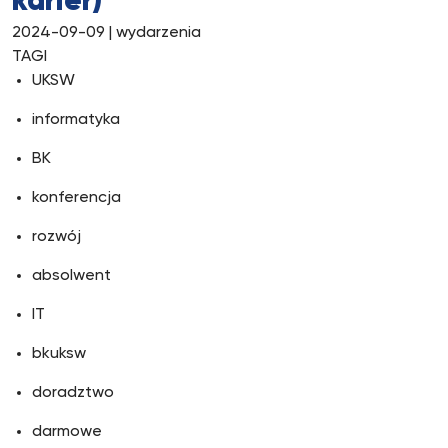
karier)
2024-09-09
| wydarzenia
TAGI
UKSW
informatyka
BK
konferencja
rozwój
absolwent
IT
bkuksw
doradztwo
darmowe