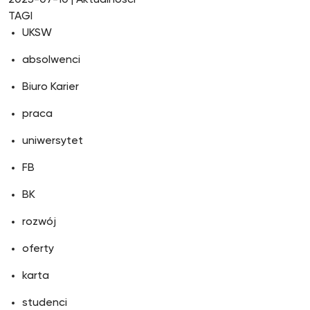
2025-07-10
| Aktualności
TAGI
UKSW
absolwenci
Biuro Karier
praca
uniwersytet
FB
BK
rozwój
oferty
karta
studenci