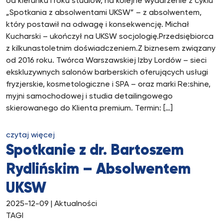
od kierunku i roku studiów, na kolejne wydarzenie z cyklu
„Spotkania z absolwentami UKSW” – z absolwentem,
który postawił na odwagę i konsekwencję. Michał
Kucharski – ukończył na UKSW socjologię.Przedsiębiorca
z kilkunastoletnim doświadczeniem.Z biznesem związany
od 2016 roku. Twórca Warszawskiej Izby Lordów – sieci
ekskluzywnych salonów barberskich oferujących usługi
fryzjerskie, kosmetologiczne i SPA – oraz marki Re:shine,
myjni samochodowej i studia detailingowego
skierowanego do Klienta premium. Termin: […]
czytaj więcej
Spotkanie z dr. Bartoszem
Rydlińskim – Absolwentem
UKSW
2025-12-09
| Aktualności
TAGI