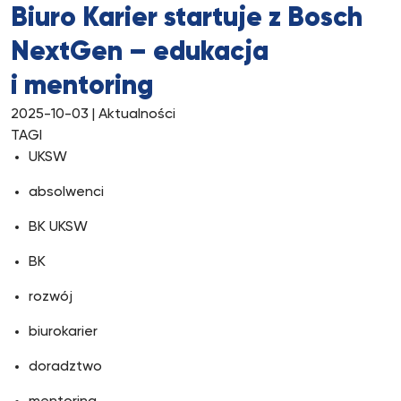
Biuro Karier startuje z Bosch
NextGen – edukacja
i mentoring
2025-10-03
| Aktualności
TAGI
UKSW
absolwenci
BK UKSW
BK
rozwój
biurokarier
doradztwo