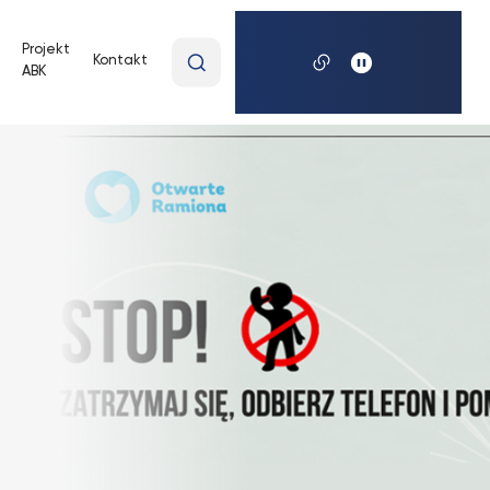
Wpisz
Projekt
Kontakt
ABK
wyszukiwaną
frazę