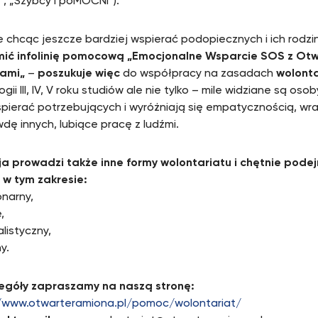
”, „Szybcy i poMOCNI”).
 chcąc jeszcze bardziej wspierać podopiecznych i ich rodzi
mić infolinię pomocową „Emocjonalne Wsparcie SOS z Ot
ami„
–
poszukuje więc
do współpracy na zasadach
wolonta
gii III, IV, V roku studiów ale nie tylko – mile widziane są oso
pierać potrzebujących i wyróżniają się empatycznością, wra
wdę innych, lubiące pracę z ludźmi.
a prowadzi także inne formy wolontariatu i chętnie pode
 w tym zakresie:
onarny,
,
listyczny,
y.
egóły zapraszamy na naszą stronę:
/www.otwarteramiona.pl/pomoc/wolontariat/