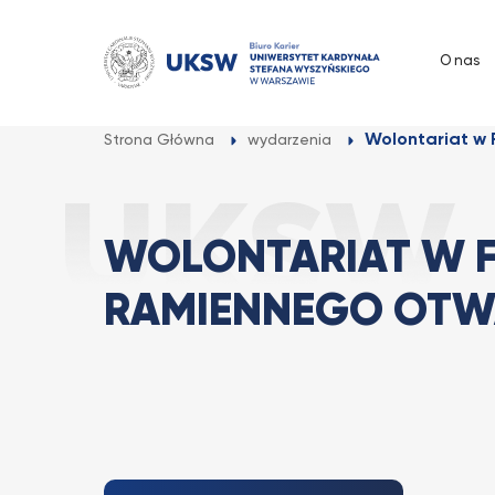
Przejdź
do
O nas
treści
Wolontariat w 
Strona Główna
wydarzenia
WOLONTARIAT W 
RAMIENNEGO OTW