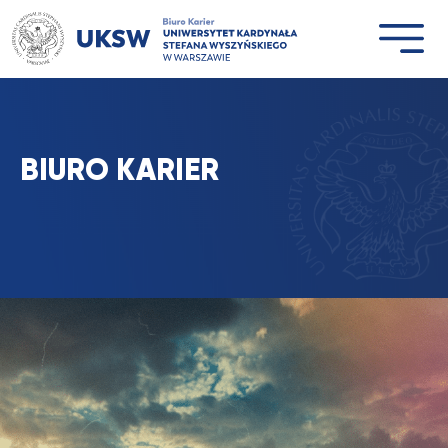
Przejdź
do
treści
BIURO KARIER