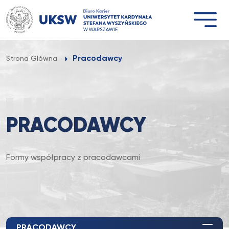
Przejdź
do
treści
Pracodawcy
Strona Główna
PRACODAWCY
Formy współpracy z pracodawcami
PRACODAWCY