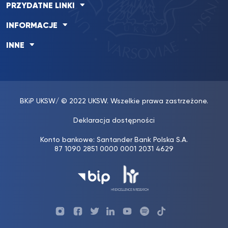
PRZYDATNE LINKI
INFORMACJE
INNE
BKiP UKSW
/ © 2022 UKSW. Wszelkie prawa zastrzeżone.
Deklaracja dostępności
Konto bankowe: Santander Bank Polska S.A.
87 1090 2851 0000 0001 2031 4629
Profil
Profil
Profil
Profil
UKSW
Profil
UKSW
UKSW
Biura
UKSW
UKSW
YouTube
UKSW
TikTok