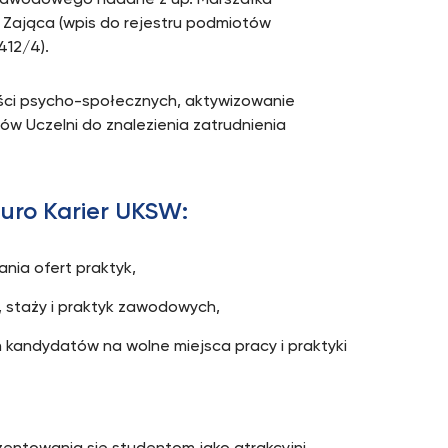
a Zawodowego nadane z up. Marszałka
ająca (wpis do rejestru podmiotów
412/4).
ości psycho-społecznych, aktywizowanie
w Uczelni do znalezienia zatrudnienia
iuro Karier UKSW:
nia ofert praktyk,
y, staży i praktyk zawodowych,
andydatów na wolne miejsca pracy i praktyki