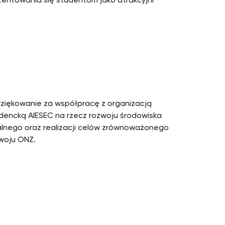
zentowania się studentom jako atrakcyjni
ziękowanie za współpracę z organizacją
dencką AIESEC na rzecz rozwoju środowiska
alnego oraz realizacji celów zrównoważonego
woju ONZ.