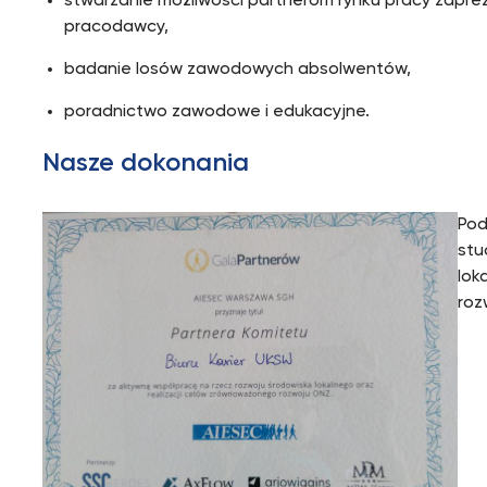
stwarzanie możliwości partnerom rynku pracy zapre
pracodawcy,
badanie losów zawodowych absolwentów,
poradnictwo zawodowe i edukacyjne.
Nasze dokonania
Pod
stu
lok
roz