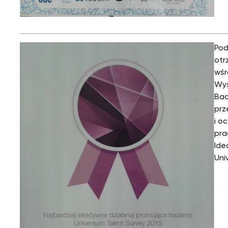
Pod
otr
wśr
Wys
Bad
prz
i o
pra
Ide
Uni