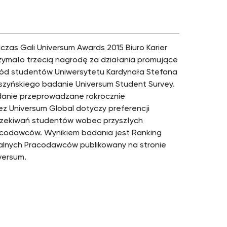
czas Gali Universum Awards 2015 Biuro Karier
zymało trzecią nagrodę za działania promujące
ód studentów Uniwersytetu Kardynała Stefana
zyńskiego badanie Universum Student Survey.
anie przeprowadzane rokrocznie
ez Universum Global dotyczy preferencji
czekiwań studentów wobec przyszłych
codawców. Wynikiem badania jest Ranking
alnych Pracodawców publikowany na stronie
versum.