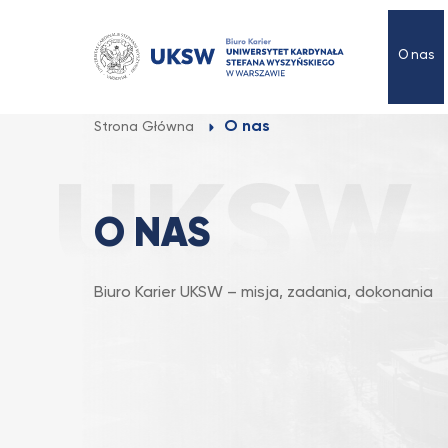
Przejdź
do
O nas
treści
O nas
Strona Główna
O NAS
Biuro Karier UKSW – misja, zadania, dokonania