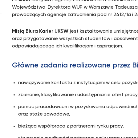
Posiada certyfikat Agencji Zatrudnienia i Poradnictw
Województwa Dyrektora WUP w Warszawie Tadeusza Z
prowadzących agencje zatrudnienia pod nr 2412/1a i 2
Misją Biura Karier UKSW
jest kształtowanie umiejętn
oraz przygotowanie wszystkich studentów i absolwentó
odpowiadającego ich kwalifikacjom i aspiracjom.
Główne zadania realizowane przez B
nawiązywanie kontaktu z instytucjami w celu pozyska
zbieranie, klasyfikowanie i udostępnianie ofert prac
pomoc pracodawcom w pozyskiwaniu odpowiednich k
oraz staże zawodowe,
bieżąca współpraca z partnerami rynku pracy,