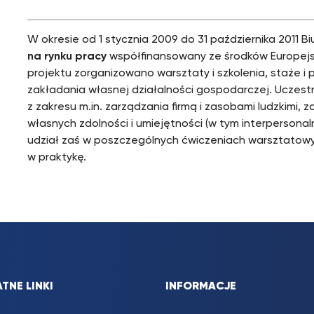
W okresie od 1 stycznia 2009 do 31 października 2011 B
na rynku pracy
współfinansowany ze środków Europej
projektu zorganizowano warsztaty i szkolenia, staże i 
zakładania własnej działalności gospodarczej. Uczest
z zakresu m.in. zarządzania firmą i zasobami ludzkimi, 
własnych zdolności i umiejętności (w tym interperson
udział zaś w poszczególnych ćwiczeniach warsztatowyc
w praktykę.
TNE LINKI
INFORMACJE