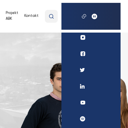
Wpisz
Projekt
Kontakt
ABK
wyszukiwaną
frazę
Profil
UKSW
Instagram
Profil
Biura
Karier
Profil
UKSW
UKSW
Facebook
Twitter
Profil
UKSW
Linkedin
UKSW
YouTube
UKSW
Spotify