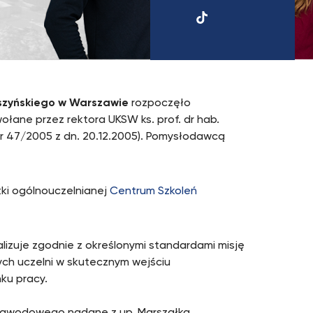
UKSW
TikTok
szyńskiego
w Warszawie
rozpoczęło
wołane przez rektora UKSW ks. prof. dr hab.
nr 47/2005 z dn. 20.12.2005). Pomysłodawcą
stki ogólnouczelnianej
Centrum Szkoleń
realizuje zgodnie z określonymi standardami misję
ch uczelni w skutecznym wejściu
ku pracy.