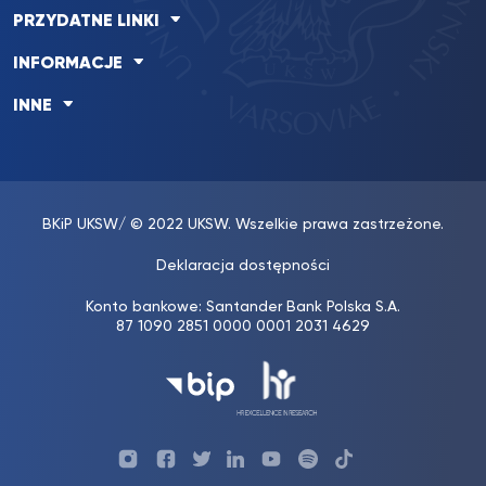
PRZYDATNE LINKI
INFORMACJE
INNE
BKiP UKSW
/ © 2022 UKSW. Wszelkie prawa zastrzeżone.
Deklaracja dostępności
Konto bankowe: Santander Bank Polska S.A.
87 1090 2851 0000 0001 2031 4629
Profil
Profil
Profil
Profil
UKSW
Profil
UKSW
UKSW
Biura
UKSW
UKSW
YouTube
UKSW
TikTok