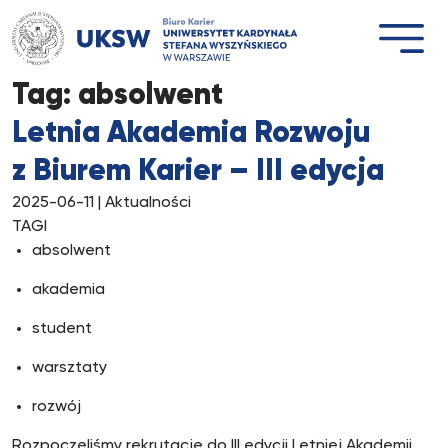
Przejdź
do
treści
Tag:
absolwent
Letnia Akademia Rozwoju
z Biurem Karier – III edycja
2025-06-11
| Aktualności
TAGI
absolwent
akademia
student
warsztaty
rozwój
Rozpoczęliśmy rekrutację do III edycji Letniej Akademii