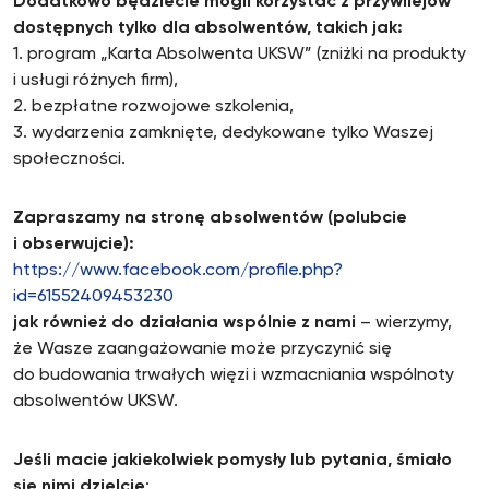
Dodatkowo będziecie mogli korzystać z przywilejów
dostępnych tylko dla absolwentów, takich jak:
1. program „Karta Absolwenta UKSW” (zniżki na produkty
i usługi różnych firm),
2. bezpłatne rozwojowe szkolenia,
3. wydarzenia zamknięte, dedykowane tylko Waszej
społeczności.
Zapraszamy na stronę absolwentów (polubcie
i obserwujcie):
https://www.facebook.com/profile.php?
id=61552409453230
jak również do działania wspólnie z nami
– wierzymy,
że Wasze zaangażowanie może przyczynić się
do budowania trwałych więzi i wzmacniania wspólnoty
absolwentów UKSW.
Jeśli macie jakiekolwiek pomysły lub pytania, śmiało
się nimi dzielcie
: