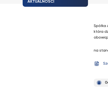
AKTUALNOŚCI
Spółka 
która d
obowiąz
na stan
Sz
0