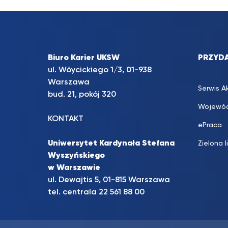
Biuro Karier UKSW
PRZYDA
ul. Wóycickiego 1/3, 01-938
Warszawa
Serwis A
bud. 21, pokój 320
Wojewód
KONTAKT
ePraca
Uniwersytet Kardynała Stefana
Zielona l
Wyszyńskiego
w Warszawie
ul. Dewajtis 5, 01-815 Warszawa
tel. centrala 22 561 88 00