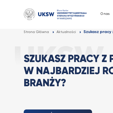
Przejdź
do
O nas
treści
Szukasz pracy z
Strona Główna
Aktualności
SZUKASZ PRACY Z 
W NAJBARDZIEJ 
BRANŻY?