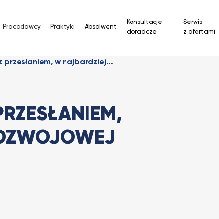
Konsultacje
Serwis
Pracodawcy
Praktyki
Absolwent
doradcze
z ofertami
 przesłaniem, w najbardziej...
PRZESŁANIEM,
ROZWOJOWEJ