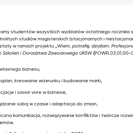
amy studentów wszystkich wydziałów ostatniego rocznika stud
dnolitych studiów magisterskich (stacjonarnych i niestacjona
ztaty w ramach projektu
„Wiem, potrafię, działam. Profesjon
m Szkoleń i Doradztwa Zawodowego UKSW
(
POWR.03.01.00-0
własnego biznesu,
splan, kreowanie wizerunku i budowanie marki,
jacje i savoir vivre w biznesie,
ądzanie sobą w czasie i adaptacja do zmian,
czna komunikacja, rozwiązywanie konfliktów i twórcze rozw
lemów.