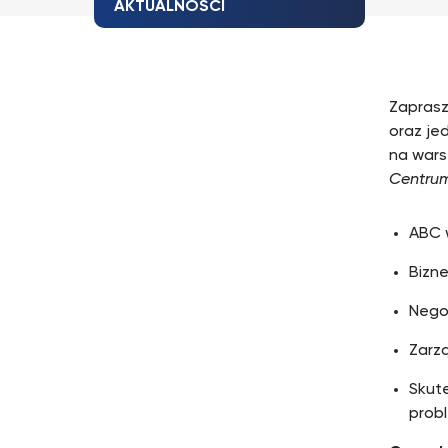
AKTUALNOŚCI
Zaprasz
oraz je
na wars
Centru
ABC 
Bizne
Negoc
Zarz
Skute
prob