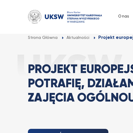
Przejdź
do
O nas
treści
Projekt europej
Strona Główna
Aktualności
PROJEKT EUROPEJS
POTRAFIĘ, DZIAŁA
ZAJĘCIA OGÓLNOU