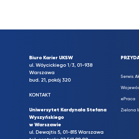
Biuro Karier UKSW
PRZYDA
ul. Wóycickiego 1/3, 01-938
Warszawa
Serwis A
bud. 21, pokój 320
Wojewód
KONTAKT
ePraca
Uniwersytet Kardynała Stefana
Zielona l
Wyszyńskiego
w Warszawie
ul. Dewajtis 5, 01-815 Warszawa