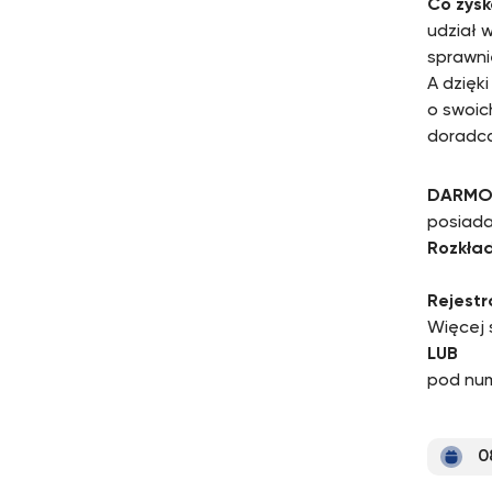
Co zys
udział 
sprawni
A dzięk
o swoic
doradc
DARM
posiada
Rozkład
Rejestra
Więcej
LUB
pod num
0