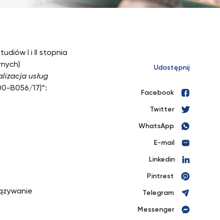
iów I i II stopnia
rnych)
Udostępnij
alizacja usług
0-B056/17)”:
Facebook
Twitter
WhatsApp
E-mail
Linkedin
Pintrest
iązywanie
Telegram
Messenger