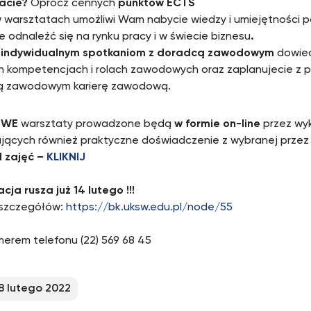
kacie?
Oprócz cennych
punktów ECTS
w warsztatach umożliwi Wam nabycie wiedzy i umiejętności 
e odnaleźć się na rynku pracy i w świecie biznesu
.
i
indywidualnym spotkaniom z doradcą zawodowym
dowiec
h kompetencjach i rolach zawodowych oraz zaplanujecie z 
ą zawodowym karierę zawodową.
OWE
warsztaty prowadzone będą
w formie on-line
przez w
jących również praktyczne doświadczenie z wybranej przez
 zajęć –
KLIKNIJ
cja rusza już 14 lutego !!!
 szczegółów:
https://bk.uksw.edu.pl/node/55
erem telefonu (22) 569 68 45
8 lutego 2022