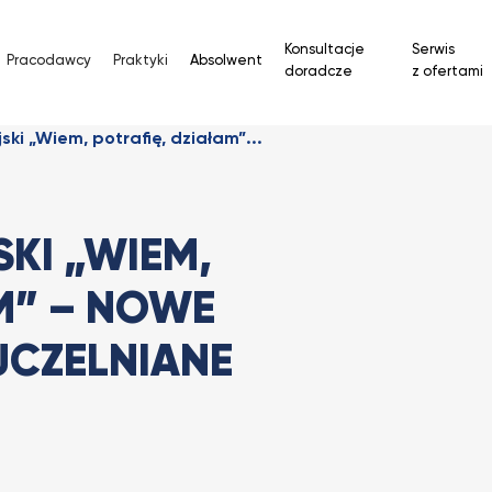
Konsultacje
Serwis
Pracodawcy
Praktyki
Absolwent
doradcze
z ofertami
ski „Wiem, potrafię, działam”...
KI „WIEM,
M” – NOWE
CZELNIANE