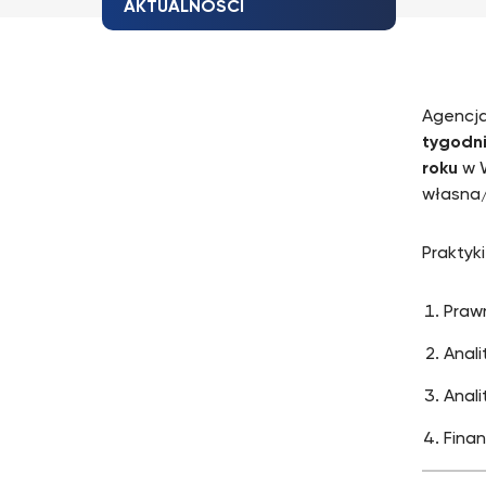
AKTUALNOŚCI
Agencj
tygodn
roku
w 
własna/
Praktyk
Praw
Anal
Anal
Fina