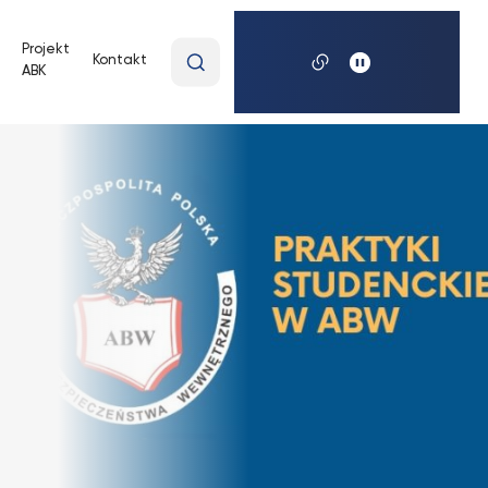
Wpisz
Projekt
Kontakt
ABK
wyszukiwaną
frazę