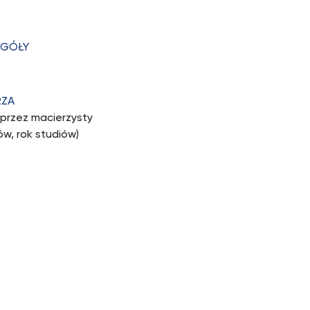
EGÓŁY
RZA
przez macierzysty
w, rok studiów)