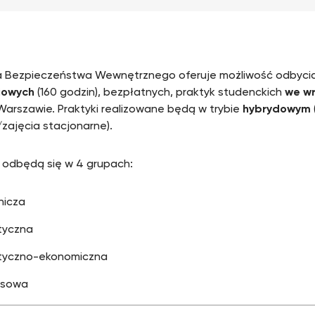
a Bezpieczeństwa Wewnętrznego oferuje możliwość odbyci
iowych
(160 godzin), bezpłatnych, praktyk studenckich
we wr
Warszawie. Praktyki realizowane będą w trybie
hybrydowym
zajęcia stacjonarne).
i odbędą się w 4 grupach:
nicza
ityczna
ityczno-ekonomiczna
nsowa