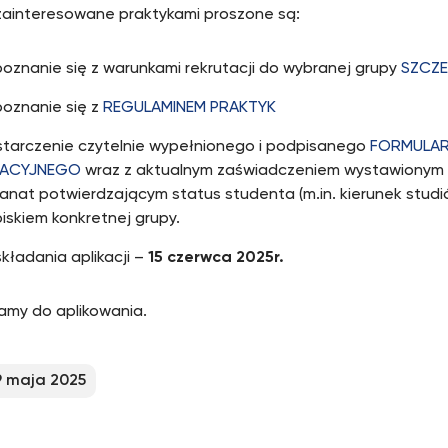
ainteresowane praktykami proszone są:
oznanie się z warunkami rekrutacji do wybranej grupy
SZCZ
poznanie się z
REGULAMINEM PRAKTYK
starczenie czytelnie wypełnionego i podpisanego
FORMULA
KACYJNEGO
wraz z aktualnym zaświadczeniem wystawionym 
anat potwierdzającym status studenta (m.in. kierunek studió
iskiem konkretnej grupy.
składania aplikacji –
15 czerwca 2025r.
my do aplikowania.
9 maja 2025