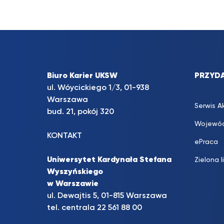
Biuro Karier UKSW
PRZYDA
ul. Wóycickiego 1/3, 01-938
Warszawa
Serwis A
bud. 21, pokój 320
Wojewód
KONTAKT
ePraca
Uniwersytet Kardynała Stefana
Zielona l
Wyszyńskiego
w Warszawie
ul. Dewajtis 5, 01-815 Warszawa
tel. centrala 22 561 88 00