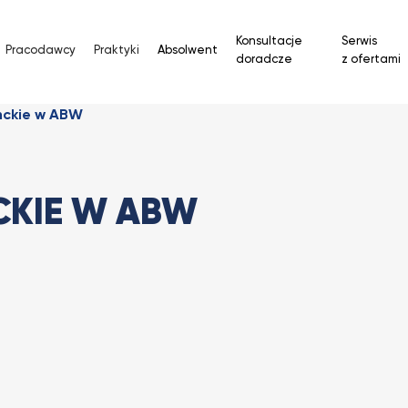
Konsultacje
Serwis
Pracodawcy
Praktyki
Absolwent
doradcze
z ofertami
nckie w ABW
CKIE W ABW