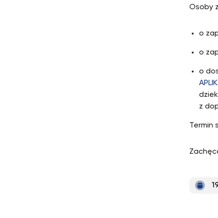
Osoby z
o zap
o za
o do
APLI
dziek
z dop
Termin 
Zachęca
1