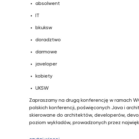
absolwent
IT
bkuksw
doradztwo
darmowe
javeloper
kobiety
UKSW
Zapraszamy na drugą konferencję w ramach WO
polskich konferencji, poświęconych Java i arch
skierowane do architektów, developerów, devop
poziom wykładów, prowadzonych przez najwięks