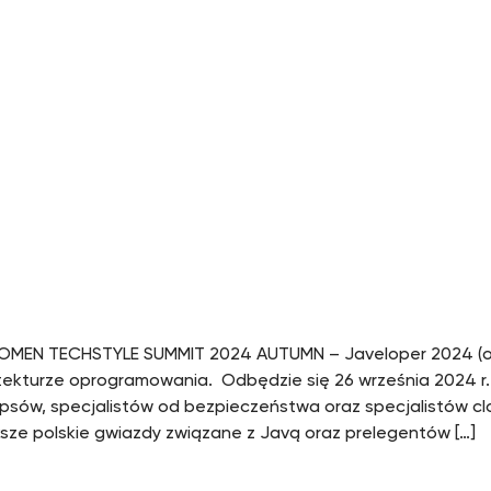
MEN TECHSTYLE SUMMIT 2024 AUTUMN – Javeloper 2024 (onli
itekturze oprogramowania. Odbędzie się 26 września 2024 r. w
sów, specjalistów od bezpieczeństwa oraz specjalistów clo
ze polskie gwiazdy związane z Javą oraz prelegentów […]