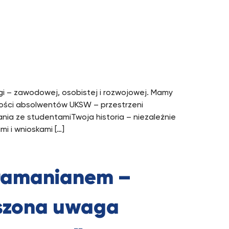
gi – zawodowej, osobistej i rozwojowej. Mamy
ności absolwentów UKSW – przestrzeni
nia ze studentamiTwoja historia – niezależnie
i i wnioskami […]
bramanianem –
oszona uwaga