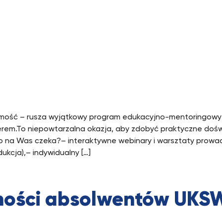
mość – rusza wyjątkowy program edukacyjno-mentoringowy 
erem.To niepowtarzalna okazja, aby zdobyć praktyczne dośw
 Co na Was czeka?– interaktywne webinary i warsztaty prow
odukcja),– indywidualny […]
ności absolwentów UKS