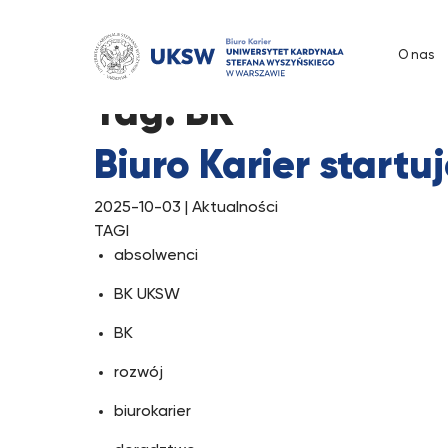
Przejdź
do
O nas
treści
Tag:
BK
Biuro Karier start
2025-10-03
| Aktualności
TAGI
absolwenci
BK UKSW
BK
rozwój
biurokarier