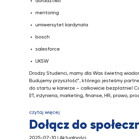
doradztwo
mentoring
umiwersytet kardynała
bosch
salesforce
UKSW
Drodzy Studenci, mamy dla Was świetną wiado
Budujemy przyszłość”, którego jesteśmy partn
do startu w karierze – całkowicie bezpłatnie!
(IT, inżynieria, marketing, finanse, HR, prawo, pr
czytaj więcej
Dołącz do społecz
2025-07-10
| Aktualności