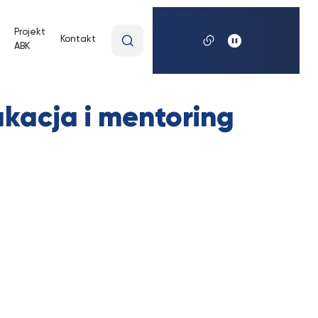
Wpisz
Projekt
Kontakt
ABK
wyszukiwaną
frazę
ukacja i mentoring