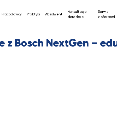
Konsultacje
Serwis
Pracodawcy
Praktyki
Absolwent
doradcze
z ofertami
uje z Bosch NextGen – ed