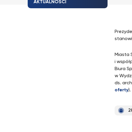
AKTUALNOŚCI
Prezyde
stanowi
Miasta 
i współ
Biura Sp
w Wydzi
ds. arc
oferty
).
2