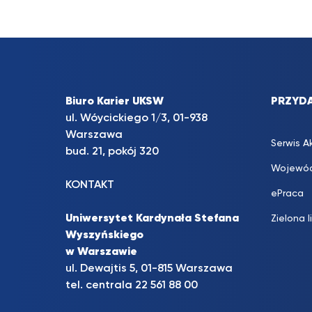
Biuro Karier UKSW
PRZYDA
ul. Wóycickiego 1/3, 01-938
Warszawa
Serwis A
bud. 21, pokój 320
Wojewód
KONTAKT
ePraca
Uniwersytet Kardynała Stefana
Zielona l
Wyszyńskiego
w Warszawie
ul. Dewajtis 5, 01-815 Warszawa
tel. centrala 22 561 88 00