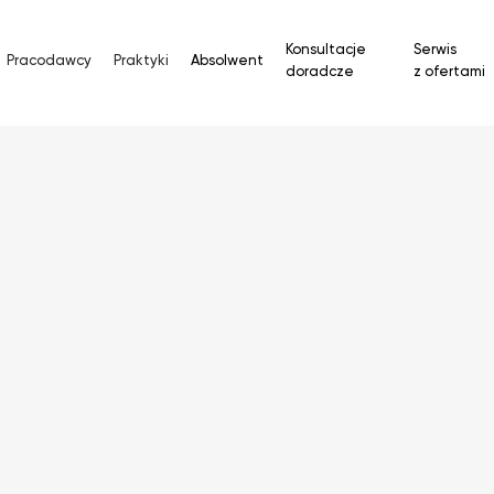
Konsultacje
Serwis
Pracodawcy
Praktyki
Absolwent
doradcze
z ofertami