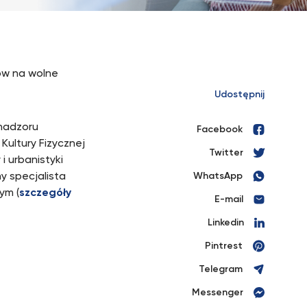
ów na wolne
Udostępnij
nadzoru
Facebook
ultury Fizycznej
Twitter
 i urbanistyki
ny specjalista
WhatsApp
ym (
szczegóły
E-mail
Linkedin
Pintrest
Telegram
Messenger