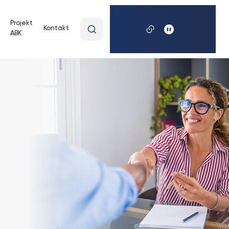
Wpisz
Projekt
Kontakt
ABK
wyszukiwaną
frazę