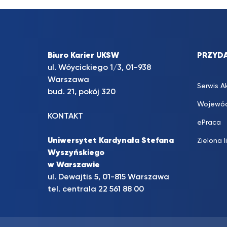
Biuro Karier UKSW
PRZYDA
ul. Wóycickiego 1/3, 01-938
Warszawa
Serwis A
bud. 21, pokój 320
Wojewód
KONTAKT
ePraca
Uniwersytet Kardynała Stefana
Zielona l
Wyszyńskiego
w Warszawie
ul. Dewajtis 5, 01-815 Warszawa
tel. centrala 22 561 88 00