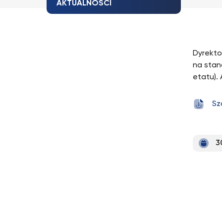
AKTUALNOŚCI
Dyrekto
na stan
etatu).
Sz
3