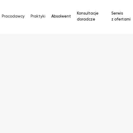
Konsultacje
Serwis
Pracodawcy
Praktyki
Absolwent
doradcze
z ofertami