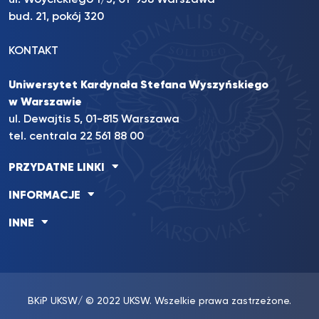
ul. Wóycickiego 1/3, 01-938 Warszawa
bud. 21, pokój 320
KONTAKT
Uniwersytet Kardynała Stefana Wyszyńskiego
w Warszawie
ul. Dewajtis 5, 01-815 Warszawa
tel. centrala 22 561 88 00
PRZYDATNE LINKI
INFORMACJE
INNE
BKiP UKSW
/ © 2022 UKSW. Wszelkie prawa zastrzeżone.