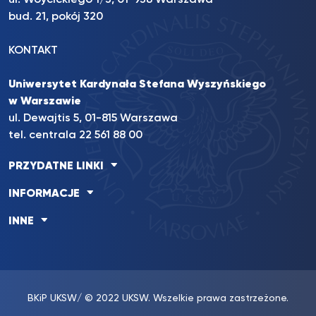
ul. Wóycickiego 1/3, 01-938 Warszawa
bud. 21, pokój 320
KONTAKT
Uniwersytet Kardynała Stefana Wyszyńskiego
w Warszawie
ul. Dewajtis 5, 01-815 Warszawa
tel. centrala 22 561 88 00
PRZYDATNE LINKI
INFORMACJE
INNE
BKiP UKSW
/ © 2022 UKSW. Wszelkie prawa zastrzeżone.