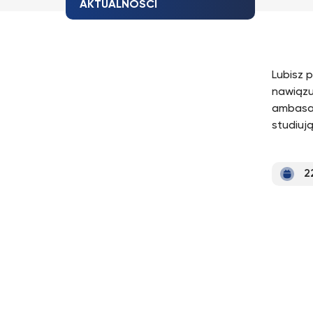
AKTUALNOŚCI
Lubisz 
nawiązu
ambasad
studiuj
2