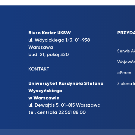
Biuro Karier UKSW
PRZYDA
ul. Wóycickiego 1/3, 01-938
Warszawa
Serwis A
bud. 21, pokój 320
Wojewód
KONTAKT
ePraca
Uniwersytet Kardynała Stefana
Zielona l
Wyszyńskiego
w Warszawie
ul. Dewajtis 5, 01-815 Warszawa
tel. centrala 22 561 88 00