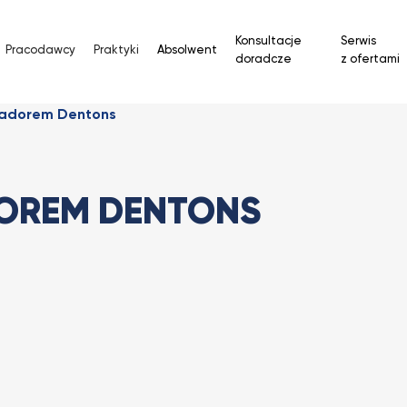
Konsultacje
Serwis
Pracodawcy
Praktyki
Absolwent
doradcze
z ofertami
adorem Dentons
OREM DENTONS