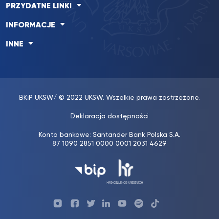
PRZYDATNE LINKI
INFORMACJE
INNE
BKiP UKSW
/ © 2022 UKSW. Wszelkie prawa zastrzeżone.
Deklaracja dostępności
Konto bankowe: Santander Bank Polska S.A.
87 1090 2851 0000 0001 2031 4629
Profil
Profil
Profil
Profil
UKSW
Profil
UKSW
UKSW
Biura
UKSW
UKSW
YouTube
UKSW
TikTok