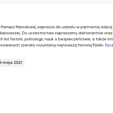
t Pamięci Narodowej zaprasza do udziału w piętnastej edycji 
i Najnowszej. Do uczestnictwa zapraszamy doktorantów ora
h lat historii, politologii, nauk o bezpieczeństwie, a także in
esowanych szeroko rozumianą najnowszą historią Polski.
Szc
6 maja 2021