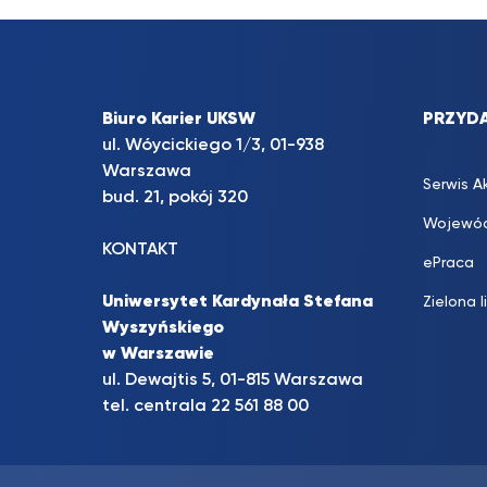
Biuro Karier UKSW
PRZYDA
ul. Wóycickiego 1/3, 01-938
Warszawa
Serwis A
bud. 21, pokój 320
Wojewód
KONTAKT
ePraca
Uniwersytet Kardynała Stefana
Zielona l
Wyszyńskiego
w Warszawie
ul. Dewajtis 5, 01-815 Warszawa
tel. centrala 22 561 88 00