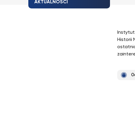
AKTUALNOŚCI
Instytu
Histori
ostatnic
zainter
0