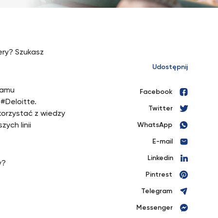
iery? Szukasz
Udostępnij
ramu
Facebook
#Deloitte.
Twitter
korzystać z wiedzy
ych linii
WhatsApp
E-mail
Linkedin
y?
Pintrest
Telegram
Messenger