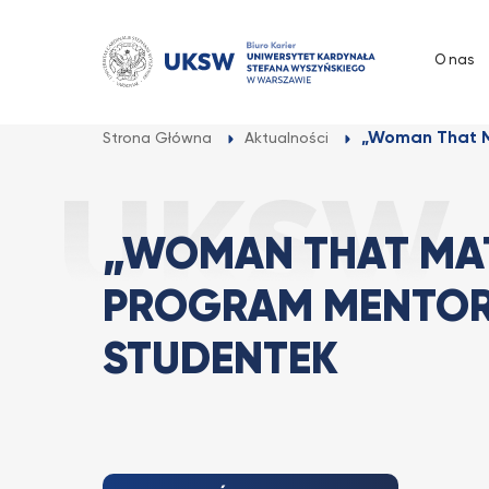
Przejdź
do
O nas
treści
„Woman That M
Strona Główna
Aktualności
„WOMAN THAT MAT
PROGRAM MENTOR
STUDENTEK