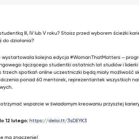
tudentką III, IV lub V roku? Stoisz przed wyborem ścieżki kar
ji do działania?
 wystartowała kolejna edycja #WomanThatMatters – prog
ngowego łączącego studentki ostatnich lat studiów i liderki 
 trzech spotkań online uczestniczki będą miały możliwość s
adczenia ponad 60 mentorek, reprezentantek wszystkich nasz
wych.
otrzymać wsparcie w świadomym kreowaniu przyszłej karier
o 12 lutego
:
https://deloi.tt/3sDEYK3
e ma znaczenie!