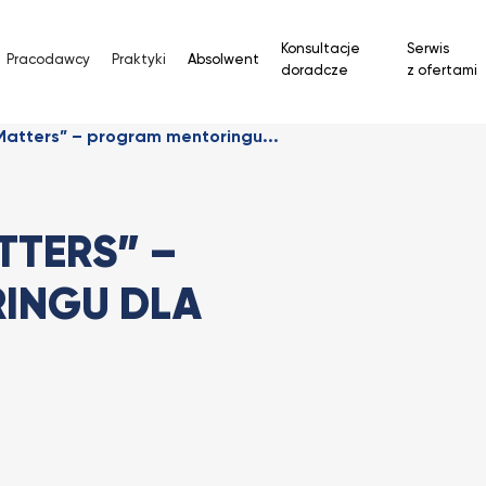
Konsultacje
Serwis
Pracodawcy
Praktyki
Absolwent
doradcze
z ofertami
atters” – program mentoringu...
TERS” –
INGU DLA