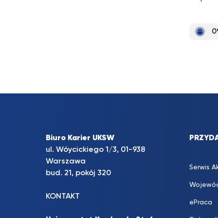
0
Biuro Karier UKSW
PRZYDA
ul. Wóycickiego 1/3, 01-938
Warszawa
Serwis A
bud. 21, pokój 320
Wojewód
KONTAKT
ePraca