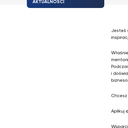
AKTUALNOŚCI
Jesteś s
inspirac
Właśnie
mentori
Podczas
i doświ
bizneso
Chcesz 
Aplikuj
d
Wsparci