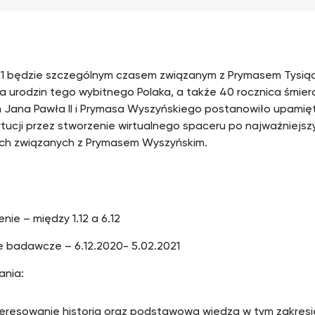
1 będzie szczególnym czasem związanym z Prymasem Tysiącl
a urodzin tego wybitnego Polaka, a także 40 rocznica śmierc
Jana Pawła II i Prymasa Wyszyńskiego postanowiło upamię
tytucji przez stworzenie wirtualnego spaceru po najważniejs
ch związanych z Prymasem Wyszyńskim.
enie – między 1.12 a 6.12
e badawcze – 6.12.2020- 5.02.2021
nia:
teresowanie historią oraz podstawowa wiedza w tym zakresi