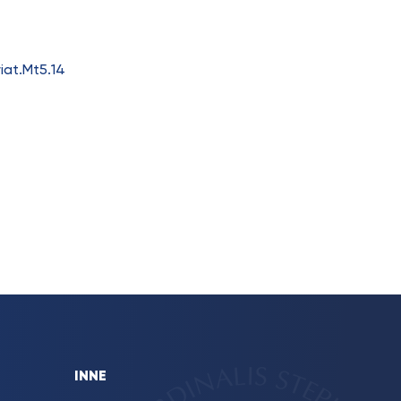
at.Mt5.14
INNE