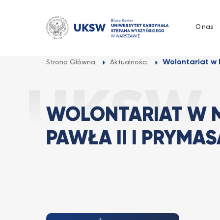
Przejdź
do
O nas
treści
Wolontariat w 
Strona Główna
Aktualności
WOLONTARIAT W 
PAWŁA II I PRYMA