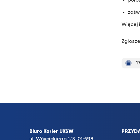
poro
zaświ
Więcej i
Zgłosze
1
Biuro Karier UKSW
PRZYDA
ul. Wóycickiego 1/3, 01-938