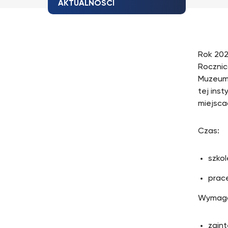
AKTUALNOŚCI
Rok 202
Rocznic
Muzeum 
tej ins
miejsca
Czas:
szkol
prac
Wymaga
zain