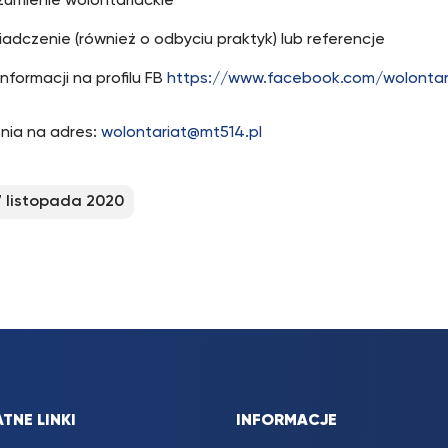
zumienie wolontariackie
adczenie (również o odbyciu praktyk) lub referencje
nformacji na profilu FB
https://www.facebook.com/wolontari
nia na adres:
wolontariat@mt514.pl
7 listopada 2020
TNE LINKI
INFORMACJE