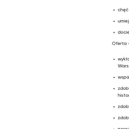
chęć 
umiej
doci
Oferta 
wykła
Wars
wspa
zdob
histo
zdoby
zdob