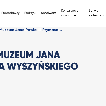
Konsultacje
Serwis
Pracodawcy
Praktyki
Absolwent
doradcze
z ofertami
Muzeum Jana Pawła II i Prymasa...
MUZEUM JANA
SA WYSZYŃSKIEGO