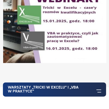
WARSZTATY „TRICKI W EXCELU” I „VBA
W PRAKTYCE”