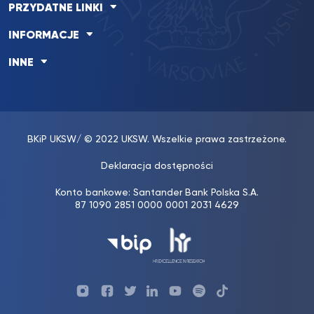
PRZYDATNE LINKI
INFORMACJE
INNE
BKiP UKSW
/ © 2022 UKSW. Wszelkie prawa zastrzeżone.
Deklaracja dostępności
Konto bankowe: Santander Bank Polska S.A.
87 1090 2851 0000 0001 2031 4629
Profil
Profil
Profil
Profil
UKSW
Profil
UKSW
UKSW
Biura
UKSW
UKSW
YouTube
UKSW
TikTok