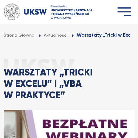
Przejdź
do
treści
Warsztaty „Tricki w Excelu”
Strona Główna
Aktualności
WARSZTATY „TRICKI
W EXCELU” I „VBA
W PRAKTYCE”