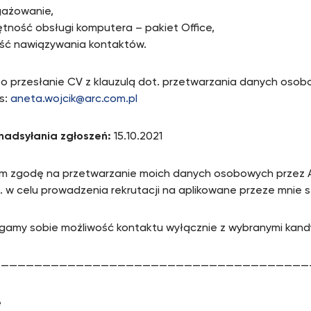
gażowanie,
ętność obsługi komputera – pakiet Office,
ść nawiązywania kontaktów.
 o przesłanie CV z klauzulą dot. przetwarzania danych oso
s:
aneta.wojcik@arc.com.pl
nadsyłania zgłoszeń:
15.10.2021
 zgodę na przetwarzanie moich danych osobowych przez A
.o. w celu prowadzenia rekrutacji na aplikowane przeze mnie 
gamy sobie możliwość kontaktu wyłącznie z wybranymi kand
——————————————————————————————————————
e