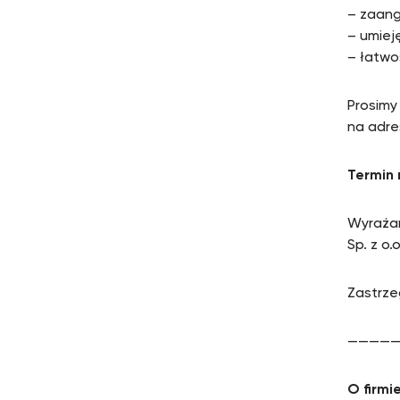
– zaan
– umiej
– łatwo
Prosimy
na adre
Termin 
Wyrażam
Sp. z o
Zastrze
————
O firmi