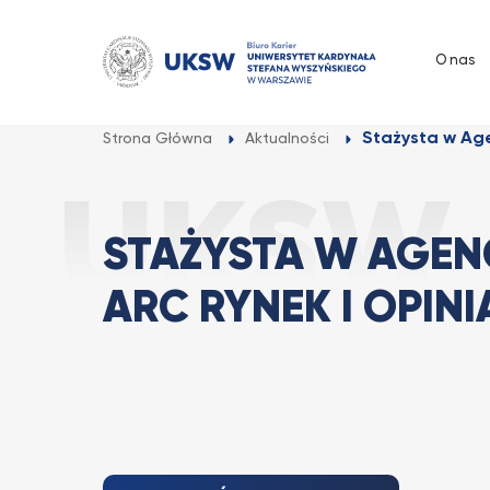
Przejdź
do
O nas
treści
Stażysta w Age
Strona Główna
Aktualności
STAŻYSTA W AGENC
ARC RYNEK I OPINI