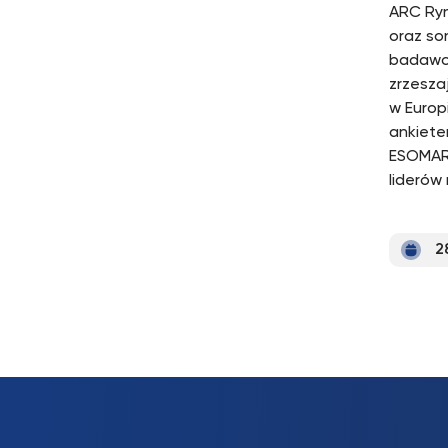
ARC Ryn
oraz so
badawcz
zrzesza
w Europi
ankiete
ESOMAR-
liderów
2