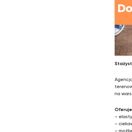
Stażys
Agencja
terenow
na wars
Oferuj
– elast
– cieka
– możli