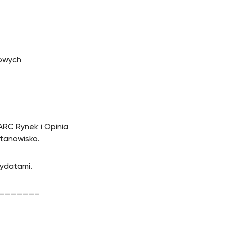
bowych
RC Rynek i Opinia
stanowisko.
ydatami.
——————-