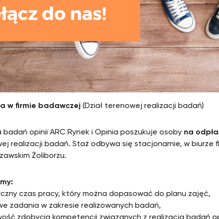
ta w firmie badawczej
(Dział terenowej realizacji badań)
 badań opinii ARC Rynek i Opinia poszukuje osoby
na odpła
ej realizacji badań. Staż odbywa się stacjonarnie, w biurze f
zawskim Żoliborzu.
emy:
yczny czas pracy, który można dopasować do planu zajęć,
we zadania w zakresie realizowanych badań,
wość zdobycia kompetencji związanych z realizacją badań opi