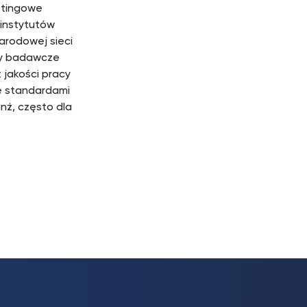
etingowe
 instytutów
arodowej sieci
kty badawcze
t jakości pracy
e standardami
nż, często dla