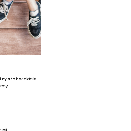
tny staż
w dziale
irmy
nii,