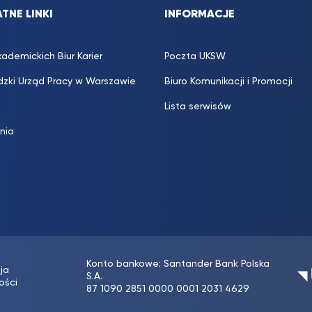
TNE LINKI
INFORMACJE
kademickich Biur Karier
Poczta UKSW
zki Urząd Pracy w Warszawie
Biuro Komunikacji i Promocji
Lista serwisów
inia
Konto bankowe: Santander Bank Polska
ja
S.A.
ości
87 1090 2851 0000 0001 2031 4629