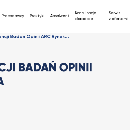
Konsultacje
Serwis
Pracodawcy
Praktyki
Absolwent
doradcze
z ofertami
ncji Badań Opinii ARC Rynek...
JI BADAŃ OPINII
A