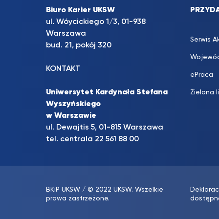
Biuro Karier UKSW
PRZYDA
ul. Wóycickiego 1/3, 01-938
Warszawa
Serwis A
bud. 21, pokój 320
Wojewód
KONTAKT
ePraca
Uniwersytet Kardynała Stefana
Zielona l
Wyszyńskiego
w Warszawie
ul. Dewajtis 5, 01-815 Warszawa
tel. centrala 22 561 88 00
BKiP UKSW
/ © 2022 UKSW. Wszelkie
Deklarac
prawa zastrzeżone.
dostępn