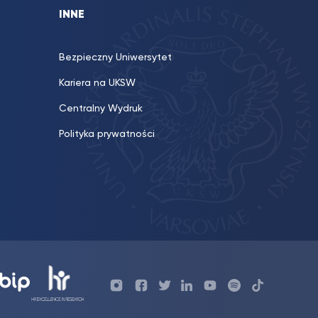
INNE
Bezpieczny Uniwersytet
Kariera na UKSW
Centralny Wydruk
Polityka prywatności
Profil
Profil
Profil
Profil
UKSW
Profil
UKSW
UKSW
Biura
UKSW
UKSW
YouTube
UKSW
TikTok
Instagram
Karier
Twitter
Linkedin
YouTube