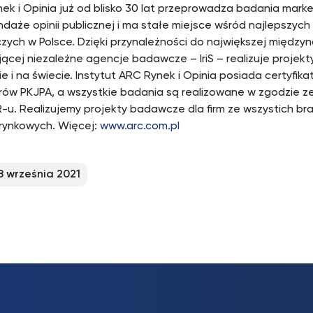
ek i Opinia już od blisko 30 lat przeprowadza badania mark
ndaże opinii publicznej i ma stałe miejsce wśród najlepszych
ych w Polsce. Dzięki przynależności do największej międzyn
jącej niezależne agencje badawcze – IriS – realizuje proje
e i na świecie. Instytut ARC Rynek i Opinia posiada certyfika
rów PKJPA, a wszystkie badania są realizowane w zgodzie z
u. Realizujemy projekty badawcze dla firm ze wszystich bra
 rynkowych. Więcej:
www.arc.com.pl
8 września 2021