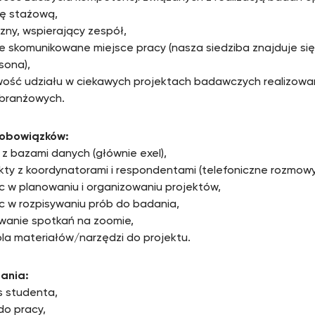
ę stażową,
azny, wspierający zespół,
e skomunikowane miejsce pracy (nasza siedziba znajduje się
sona),
wość udziału w ciekawych projektach badawczych realizowa
 branżowych.
 obowiązków:
 z bazami danych (głównie exel),
kty z koordynatorami i respondentami (telefoniczne rozmowy
 w planowaniu i organizowaniu projektów,
 w rozpisywaniu prób do badania,
wanie spotkań na zoomie,
ola materiałów/narzędzi do projektu.
ania:
s studenta,
do pracy,