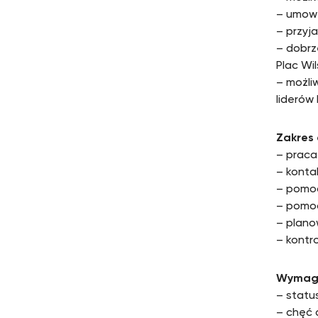
– umow
– przyj
– dobrz
Plac Wil
– możli
liderów
Zakres
– praca
– konta
– pomoc
– pomoc
– plano
– kontr
Wymag
– statu
– chęć 