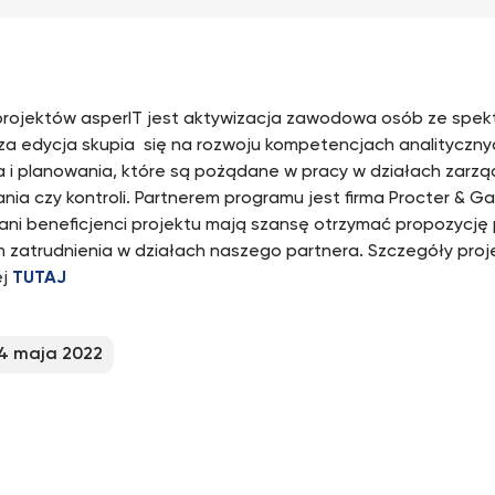
rojektów asperIT jest aktywizacja zawodowa osób ze spek
sza edycja skupia się na rozwoju kompetencjach analityczny
a i planowania, które są pożądane w pracy w działach zarz
nia czy kontroli. Partnerem programu jest firma Procter & G
ani beneficjenci projektu mają szansę otrzymać propozycję
 zatrudnienia w działach naszego partnera. Szczegóły proj
ej
TUTAJ
4 maja 2022