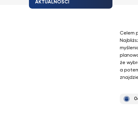
AKTUALNOŚCI
Celem p
Najbliż
myśleni
planowa
że wybr
a potem
znajdzi
0