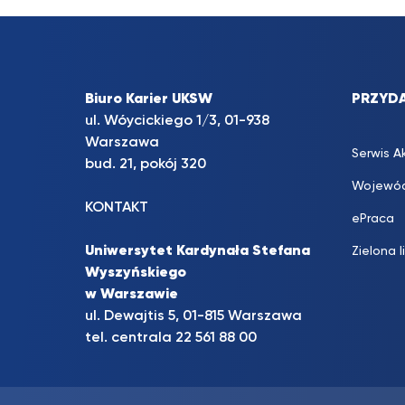
Biuro Karier UKSW
PRZYDA
ul. Wóycickiego 1/3, 01-938
Warszawa
Serwis A
bud. 21, pokój 320
Wojewód
KONTAKT
ePraca
Uniwersytet Kardynała Stefana
Zielona l
Wyszyńskiego
w Warszawie
ul. Dewajtis 5, 01-815 Warszawa
tel. centrala 22 561 88 00