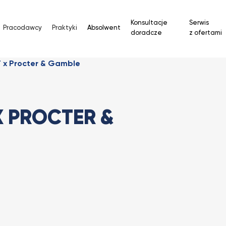
Konsultacje
Serwis
Pracodawcy
Praktyki
Absolwent
doradcze
z ofertami
T x Procter & Gamble
X PROCTER &