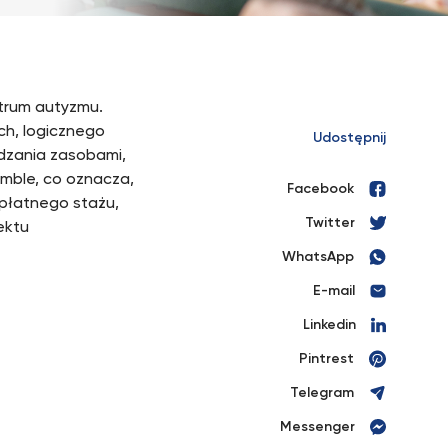
trum autyzmu.
ch, logicznego
Udostępnij
ądzania zasobami,
amble, co oznacza,
Facebook
 płatnego stażu,
Twitter
ektu
WhatsApp
E-mail
Linkedin
Pintrest
Telegram
Messenger