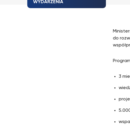
WYDARZENIA
Ministe
do rozw
współpr
Program
3 mi
wiedz
proj
5.000
wspa