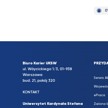
0
Biuro Karier UKSW
PRZYDA
ul. Wóycickiego 1/3, 01-938
Warszawa
Serwis A
bud. 21, pokój 320
Wojewód
KONTAKT
ePraca
Uniwersytet Kardynała Stefana
Zielona l