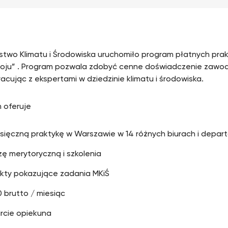
rstwo Klimatu i Środowiska uruchomiło program płatnych prak
oju” . Program pozwala zdobyć cenne doświadczenie zaw
acując z ekspertami w dziedzinie klimatu i środowiska.
 oferuje
esięczną praktykę w Warszawie w 14 różnych biurach i depa
ę merytoryczną i szkolenia
ekty pokazujące zadania MKiŚ
 brutto / miesiąc
rcie opiekuna