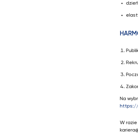
dzień
elas
HARM
Publi
Rekru
Począ
Zakoń
Na wybr
https:/
W razie
kariera@