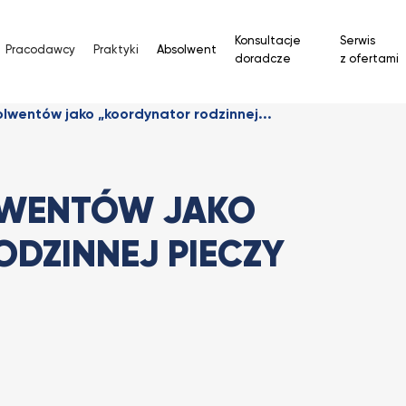
Konsultacje
Serwis
Pracodawcy
Praktyki
Absolwent
doradcze
z ofertami
lwentów jako „koordynator rodzinnej...
LWENTÓW JAKO
DZINNEJ PIECZY