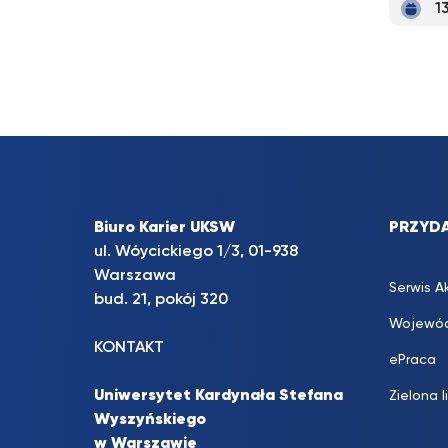
1
Biuro Karier UKSW
PRZYDA
ul. Wóycickiego 1/3, 01-938
Warszawa
Serwis A
bud. 21, pokój 320
Wojewód
KONTAKT
ePraca
Uniwersytet Kardynała Stefana
Zielona l
Wyszyńskiego
w Warszawie