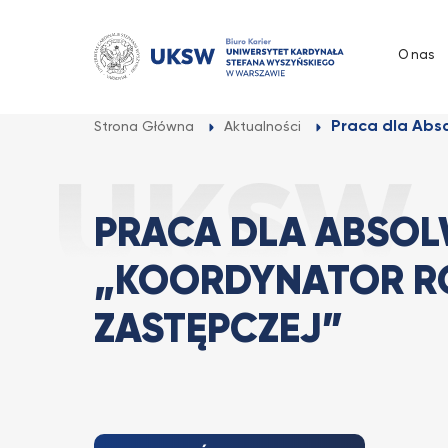
Przejdź
do
O nas
treści
Praca dla Abso
Strona Główna
Aktualności
PRACA DLA ABSO
„KOORDYNATOR RO
ZASTĘPCZEJ”