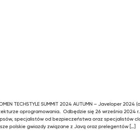
MEN TECHSTYLE SUMMIT 2024 AUTUMN – Javeloper 2024 (onli
itekturze oprogramowania. Odbędzie się 26 września 2024 r. w
sów, specjalistów od bezpieczeństwa oraz specjalistów clo
ze polskie gwiazdy związane z Javą oraz prelegentów […]