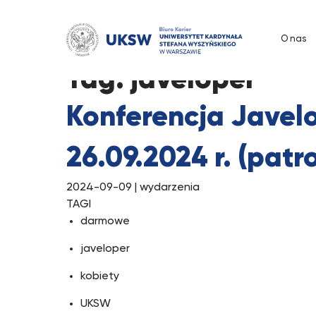
Przejdź
do
O nas
treści
Tag:
javeloper
Konferencja Javelo
26.09.2024 r. (patr
2024-09-09
| wydarzenia
TAGI
darmowe
javeloper
kobiety
UKSW