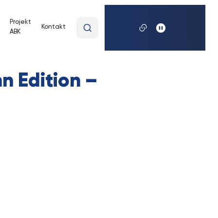
Wpisz
Projekt
Kontakt
ABK
wyszukiwaną
frazę
n Edition –