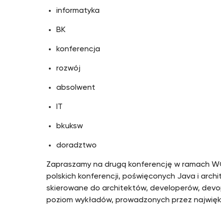
informatyka
BK
konferencja
rozwój
absolwent
IT
bkuksw
doradztwo
Zapraszamy na drugą konferencję w ramach WO
polskich konferencji, poświęconych Java i arch
skierowane do architektów, developerów, devop
poziom wykładów, prowadzonych przez najwięks