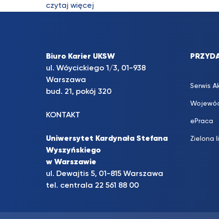
czytaj więcej
Biuro Karier UKSW
PRZYDA
ul. Wóycickiego 1/3, 01-938
Warszawa
Serwis A
bud. 21, pokój 320
Wojewód
KONTAKT
ePraca
Uniwersytet Kardynała Stefana
Zielona l
Wyszyńskiego
w Warszawie
ul. Dewajtis 5, 01-815 Warszawa
tel. centrala 22 561 88 00