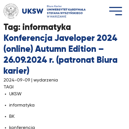
Przejdź
do
treści
Tag:
informatyka
Konferencja Javeloper 2024
(online) Autumn Edition –
26.09.2024 r. (patronat Biura
karier)
2024-09-09
| wydarzenia
TAGI
UKSW
informatyka
BK
konferencja