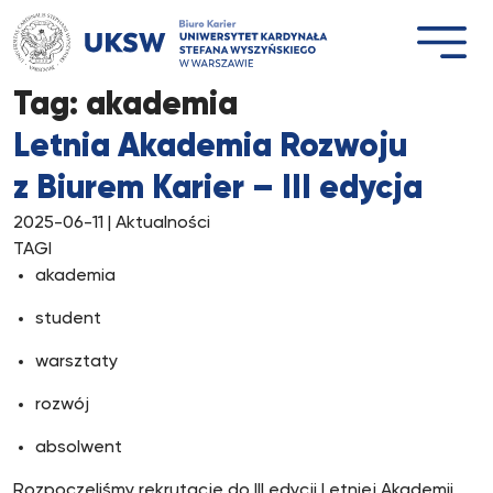
Przejdź
do
treści
Tag:
akademia
Letnia Akademia Rozwoju
z Biurem Karier – III edycja
2025-06-11
| Aktualności
TAGI
akademia
student
warsztaty
rozwój
absolwent
Rozpoczęliśmy rekrutację do III edycji Letniej Akademii