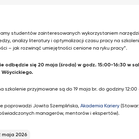
amy studentów zainteresowanych wykorzystaniem narzędzi
edzy, analizy literatury i optymalizacji czasu pracy na szkol
ości – jak rozwinąć umiejętności cenione na ryku pracy”.
ie odbędzie się 20 maja (środa) w godz. 15:00-16:30 w sali 
 Wóycickiego.
na szkolenie przyjmowane są do 19 maja br. do godziny 12:00
ie poprowadzi Jowita Szemplińska,
Akademia Kariery
(Stowar
oświadczonych managerów, mentorów i ekspertów).
2 maja 2026