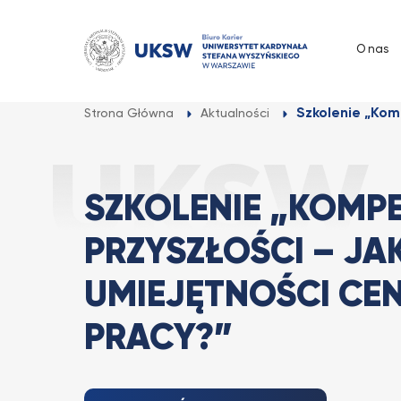
Przejdź
do
O nas
treści
Szkolenie „Komp
Strona Główna
Aktualności
SZKOLENIE „KOMP
PRZYSZŁOŚCI – J
UMIEJĘTNOŚCI CE
PRACY?”