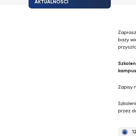
AKTUALNOŚCI
Zaprasz
bazy wi
przyszł
Szkolen
kampus
Zapisy 
Szkolen
przez d
1