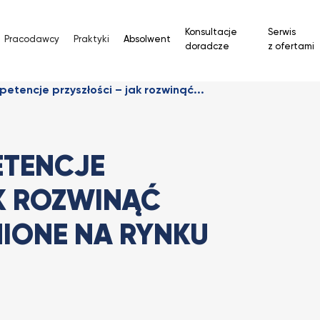
Konsultacje
Serwis
Pracodawcy
Praktyki
Absolwent
doradcze
z ofertami
etencje przyszłości – jak rozwinąć...
ETENCJE
AK ROZWINĄĆ
NIONE NA RYNKU