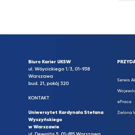
Biuro Karier UKSW
PRZYDA
ul. Wóycickiego 1/3, 01-938
Warszawa
Serwis A
bud. 21, pokój 320
Wojewód
KONTAKT
ePraca
Uniwersytet Kardynała Stefana
Zielona l
Wyszyńskiego
w Warszawie
ul. Dewajtis 5, 01-815 Warszawa