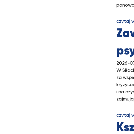
panowan
czytaj 
Zaw
ps
2026-0
W Siłac
za wspi
kryzyso
i na cz
zajmują
czytaj 
Ks