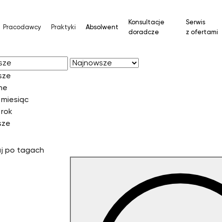
Konsultacje
Serwis
Pracodawcy
Praktyki
Absolwent
doradcze
z ofertami
wg
sze
ne
 miesiąc
 rok
sze
j po tagach