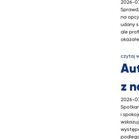
2026-0
Sprawdz
na opcj
udany s
ale pro
okazałe
czytaj 
Aut
z n
2026-0
Spotkan
i spoko
wskazuj
występo
podlega