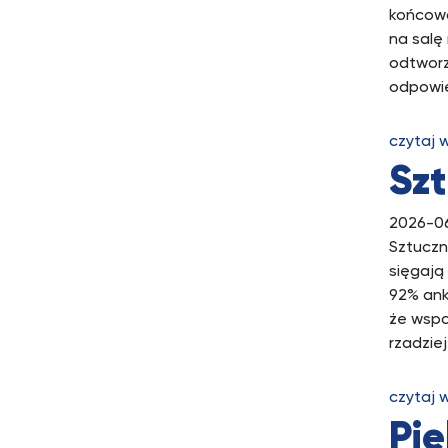
końcową
na salę
odtworz
odpowie
czytaj 
Szt
2026-0
Sztuczn
sięgają 
92% ank
że wspo
rzadzie
czytaj 
Pi