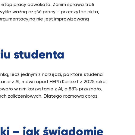
 etap pracy adwokata. Zanim sprawa trafi
zwykle ważną część pracy – przeczytać akta,
ia argumentacyjna nie jest improwizowaną
ciu studenta
inką, lecz jednym z narzędzi, po które studenci
nie z AI, mówi raport HEPI i Kortext z 2025 roku:
ało w nim korzystanie z AI, a 88% przyznało,
ach zaliczeniowych. Dlatego rozmowa coraz
ki – jak świadomie