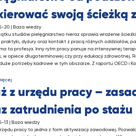
kierować swoją ścieżką
5-20
| Baza wiedzy
ątku studiów pielęgniarstwo nieraz sprawia wrażenie ścieżk
 praktyki, dyżury oraz kontakt z pracą różnych oddziałów, p
 ma ta profesja. Inny rytm pracy panuje na intensywnej terapi
ii, w opiece długoterminowej czy przy edukacji zdrowotnej.
duże potrzeby kadrowe w tym obszarze. Z raportu OECD i Kom
więcej
ż z urzędu pracy – zasa
z zatrudnienia po stażu
5-13
| Baza wiedzy
urzędu pracy to jedna z form aktywizacji zawodowej. Pozwa