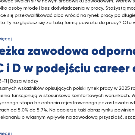
bować swoich sił w nowym środowisku zawodowym. Wbrew s
tylko osoby młode i bez doświadczenia w pracy. Stażystą mo
hce się przekwalifikować albo wrócić na rynek pracy po długi
to Ty rozglądasz się za taką formą powrotu do pracy? Oto w
więcej
ieżka zawodowa odporna
C i D w podejściu career
-11
| Baza wiedzy
 samych wskaźników opisujących polski rynek pracy w 2025 
ienia funkcjonują w stosunkowo komfortowych warunkach.
ycznego stopa bezrobocia rejestrowanego pozostawała wted
cach od 5,0% do 5,7%. Na papierze taki obraz rynku powinien
zekonaniu o własnym wpływie na zawodową przyszłość, szcz
więcej