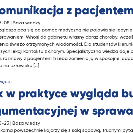
komunikacja z pacjente
7-08
| Baza wiedzy
głaszająca się po pomoc medyczną nie pojawia się jedynie 
ierowaniem. Wnosi do gabinetu własny obraz choroby, wcześn
enia świeżo otrzymanych wiadomości. Dla studentów kierun
szych lekcji kontaktu z chorym. Specjalistyczna wiedza daje
 rozmowy z pacjentem trzeba zamienić ją w spokojne, odpow
a na człowieku […]
więcej
k w praktyce wygląda bu
gumentacyjnej w sprawa
6-23
| Baza wiedzy
karna powszechnie kojarzy się z salą sądową, trudnymi pyt