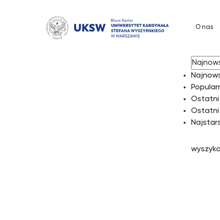
Przejdź
do
O nas
treści
[mst-sidemenu]
sortuj 
Najnow
Popular
Ostatni
Ostatni
Najstar
wyszyka