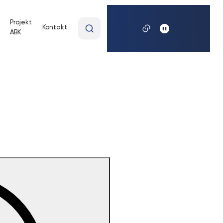
Wpisz
Projekt
Kontakt
ABK
wyszukiwaną
frazę