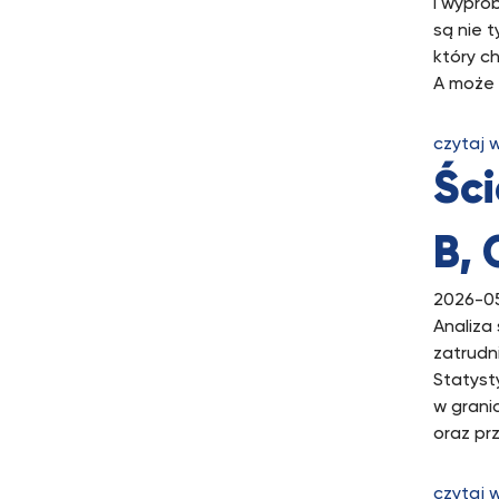
i wypró
są nie 
który c
A może 
czytaj 
Śc
B, 
2026-05
Analiza
zatrudn
Statyst
w grani
oraz pr
czytaj 