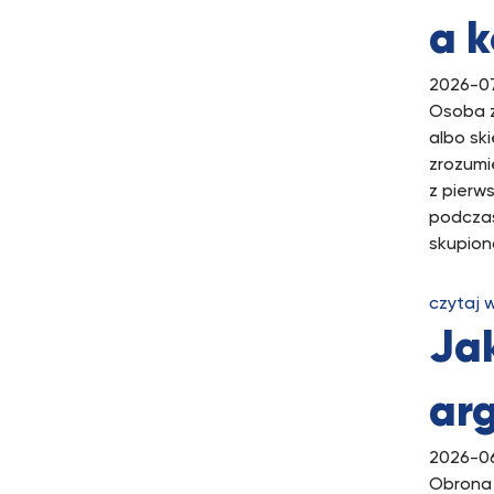
a 
2026-0
Osoba z
albo sk
zrozumi
z pierw
podczas
skupion
czytaj 
Ja
ar
2026-0
Obrona 