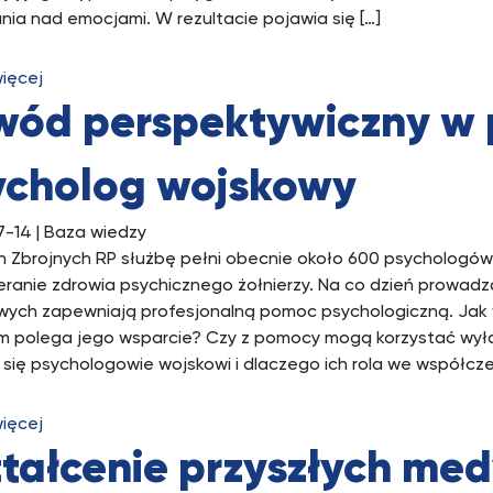
ia nad emocjami. W rezultacie pojawia się […]
więcej
ód perspektywiczny w p
ycholog wojskowy
7-14
| Baza wiedzy
h Zbrojnych RP służbę pełni obecnie około 600 psychologów 
eranie zdrowia psychicznego żołnierzy. Na co dzień prowadzą
wych zapewniają profesjonalną pomoc psychologiczną. Ja
ym polega jego wsparcie? Czy z pomocy mogą korzystać wył
 się psychologowie wojskowi i dlaczego ich rola we współczesn
więcej
ztałcenie przyszłych me