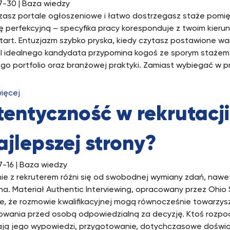
7-30
| Baza wiedzy
asz portale ogłoszeniowe i łatwo dostrzegasz staże pomięd
ę perfekcyjną – specyfika pracy koresponduje z twoim kierun
tart. Entuzjazm szybko pryska, kiedy czytasz postawione war
fil idealnego kandydata przypomina kogoś ze sporym stażem
go portfolio oraz branżowej praktyki. Zamiast wybiegać w pr
więcej
entyczność w rekrutacji
ajlepszej strony?
7-16
| Baza wiedzy
ie z rekruterem różni się od swobodnej wymiany zdań, naw
jna. Materiał Authentic Interviewing, opracowany przez Ohio 
e, że rozmowie kwalifikacyjnej mogą równocześnie towarzys
wania przed osobą odpowiedzialną za decyzję. Ktoś rozpo
ją jego wypowiedzi, przygotowanie, dotychczasowe doświa