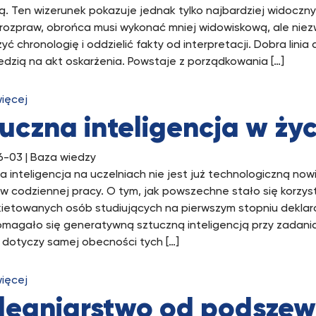
. Ten wizerunek pokazuje jednak tylko najbardziej widoczny
 rozpraw, obrońca musi wykonać mniej widowiskową, ale nie
yć chronologię i oddzielić fakty od interpretacji. Dobra lin
dzią na akt oskarżenia. Powstaje z porządkowania […]
więcej
uczna inteligencja w ży
6-03
| Baza wiedzy
a inteligencja na uczelniach nie jest już technologiczną now
w codziennej pracy. O tym, jak powszechne stało się korzysta
ietowanych osób studiujących na pierwszym stopniu deklarow
magało się generatywną sztuczną inteligencją przy zadani
j dotyczy samej obecności tych […]
więcej
elęgniarstwo od podszew