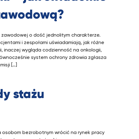
 zawodową?
i zawodowej o dość jednolitym charakterze.
acjentami i zespołami uświadamiają, jak różne
i, inaczej wygląda codzienność na onkologii,
 Równocześnie system ochrony zdrowia zgłasza
isji […]
dy stażu
la osobom bezrobotnym wrócić na rynek pracy