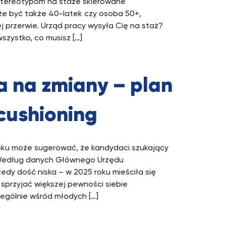
tereotypom na staże skierowane
że być także 40-latek czy osoba 50+,
ej przerwie. Urząd pracy wysyła Cię na staż?
szystko, co musisz […]
 na zmiany – plan
 cushioning
roku może sugerować, że kandydaci szukający
 Według danych Głównego Urzędu
y dość niska – w 2025 roku mieściła się
 sprzyjać większej pewności siebie
ególnie wśród młodych […]