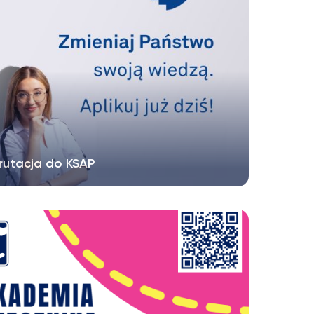
rutacja do KSAP
yła rekrutacja do Krajowej Szkoły Administracji
icznej, która od ponad...