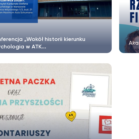
ferencja „Wokół historii kierunku
Aka
chologia w ATK...
ział Psychologii UKSW serdecznie zaprasza
Zapr
ą społeczność akademicką –...
kier