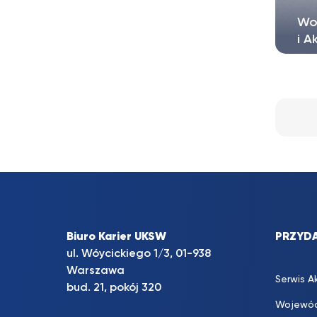
Wol
i A
Szl
roz
Biuro Karier UKSW
PRZYDA
ul. Wóycickiego 1/3, 01-938
Warszawa
Serwis A
bud. 21, pokój 320
Wojewód