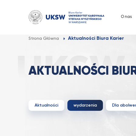
Przejdź
do
O nas
treści
Aktualności Biura Karier
Strona Główna
AKTUALNOŚCI BIUR
Aktualności
wydarzenia
Dla abolw