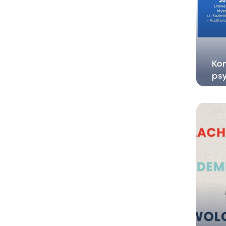
Kon
psy
Wyd
cał