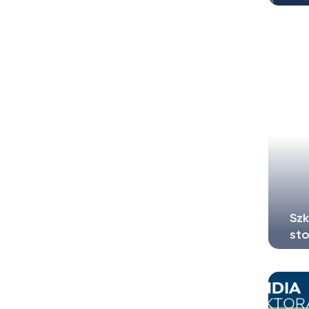
Sto
Wie
Szk
st
5 w
War