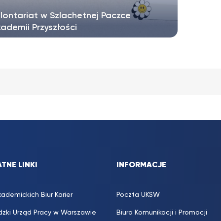
ontariat w Szlachetnej Paczce
kademii Przyszłości
achetna Paczka i Akademia Przyszłości już
poczęły przygotowania...
TNE LINKI
INFORMACJE
kademickich Biur Karier
Poczta UKSW
zki Urząd Pracy w Warszawie
Biuro Komunikacji i Promocji