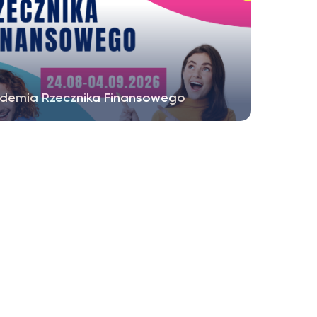
demia Rzecznika Finansowego
aszamy studentów prawa, ekonomii,
unków pokrewnych i psychologii...