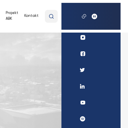
Wpisz
Projekt
Kontakt
ABK
wyszukiwaną
frazę
Profil
UKSW
Instagram
Profil
Biura
Karier
Profil
UKSW
UKSW
Facebook
Twitter
Profil
UKSW
Linkedin
UKSW
YouTube
UKSW
Spotify