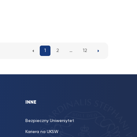
1
2
…
12
INNE
Bezpieczny Uniwersytet
Kariera na UKSW