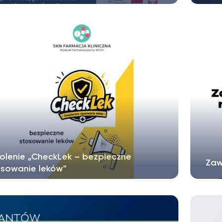
warzyszenie Rozwoju i Edukacji „Horyzont
Sze
dzy” realizuje projekt „Z...
orga
olenie „CheckLek – bezpieczne
Zaw
osowanie leków”
rześnia 2026r. na Wydziale Farmaceutycznym
Pols
szawskiego Uniwersytetu...
nabó