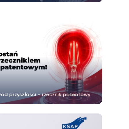
f Agencji Bezpieczeństwa Wewnętrznego
nizuje ogólnopolski konkurs na najlepszą...
ód przyszłości – rzecznik patentowy
ka Izba Rzeczników Patentowych prowadzi
r na aplikację rzecznikowską....