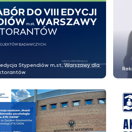
I edycja Stypendiów m.st. Warszawy dla
Rek
ktorantów
sto stołeczne Warszawa ogłosiło VIII edycję
Rusz
pendiów m.st. Warszawy dla...
Publ