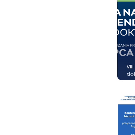
VII
do
Mia
Sty