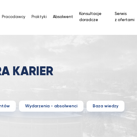
Konsultacje
Serwis
Pracodawcy
Praktyki
Absolwent
doradcze
z ofertami
A KARIER
entów
Wydarzenia - absolwenci
Baza wiedzy