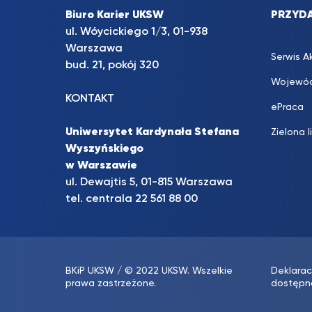
Biuro Karier UKSW
PRZYDA
ul. Wóycickiego 1/3, 01-938
Warszawa
Serwis A
bud. 21, pokój 320
Wojewód
KONTAKT
ePraca
Uniwersytet Kardynała Stefana
Zielona l
Wyszyńskiego
w Warszawie
ul. Dewajtis 5, 01-815 Warszawa
tel. centrala 22 561 88 00
BKiP UKSW
/ © 2022 UKSW. Wszelkie
Deklarac
prawa zastrzeżone.
dostępn