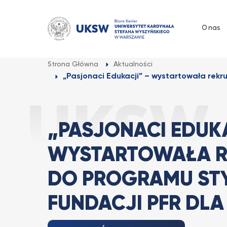
Przejdź
do
O nas
treści
Strona Główna
Aktualności
„Pasjonaci Edukacji” – wystartowała rekr
„PASJONACI EDUKA
WYSTARTOWAŁA R
DO PROGRAMU ST
FUNDACJI PFR DL