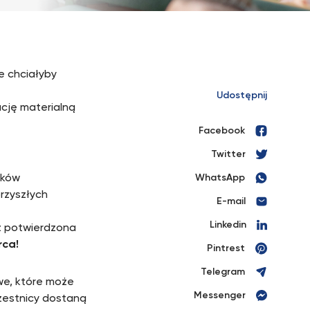
e chciałyby
Udostępnij
ację materialną
Facebook
Twitter
nków
WhatsApp
rzyszłych
E-mail
Linkedin
az potwierdzona
rca!
Pintrest
Telegram
we, które może
Messenger
zestnicy dostaną