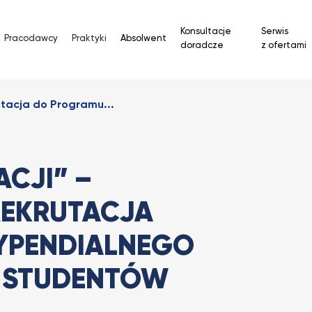
Konsultacje
Serwis
Pracodawcy
Praktyki
Absolwent
doradcze
z ofertami
utacja do Programu...
CJI” –
EKRUTACJA
YPENDIALNEGO
A STUDENTÓW