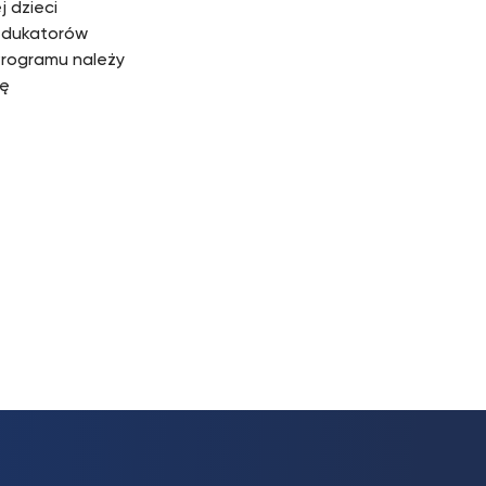
 dzieci
 edukatorów
Programu należy
ię