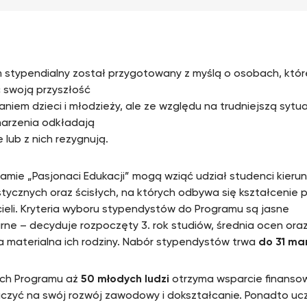
 stypendialny został przygotowany z myślą o osobach, któr
 swoją przyszłość
aniem dzieci i młodzieży, ale ze względu na trudniejszą sytu
arzenia odkładają
 lub z nich rezygnują.
amie „Pasjonaci Edukacji” mogą wziąć udział studenci kieru
tycznych oraz ścisłych, na których odbywa się kształcenie p
ieli. Kryteria wyboru stypendystów do Programu są jasne
tarne – decyduje rozpoczęty 3. rok studiów, średnia ocen or
a materialna ich rodziny. Nabór stypendystów trwa
do 31 ma
ch Programu aż
50 młodych ludzi
otrzyma wsparcie finanso
czyć na swój rozwój zawodowy i dokształcanie. Ponadto uc