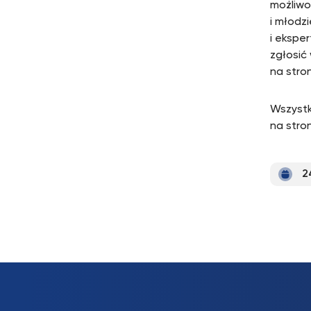
możliwo
i młodz
i ekspe
zgłosić 
na stro
Wszystk
na stro
2