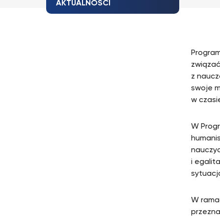
AKTUALNOŚCI
Program
związać
z naucz
swoje m
w czasie
W Progr
humanis
nauczyc
i egali
sytuacj
W rama
przezna