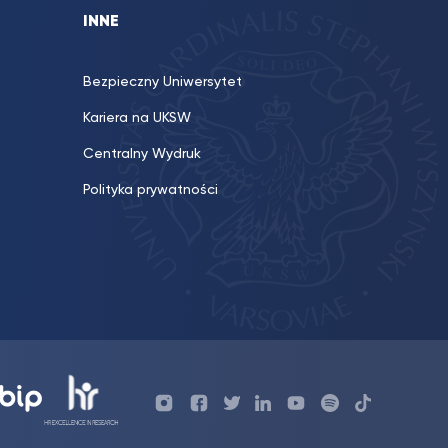
INNE
Bezpieczny Uniwersytet
Kariera na UKSW
Centralny Wydruk
Polityka prywatności
Profil
Profil
Profil
Profil
UKSW
Profil
UKSW
UKSW
Biura
UKSW
UKSW
YouTube
UKSW
TikTok
Instagram
Karier
Twitter
Linkedin
YouTube