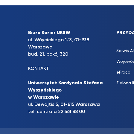
Biuro Karier UKSW
PRZYDA
ul. Wóycickiego 1/3, 01-938
Warszawa
Serwis A
bud. 21, pokój 320
Wojewód
KONTAKT
ePraca
Uniwersytet Kardynała Stefana
Zielona l
Wyszyńskiego
w Warszawie
ul. Dewajtis 5, 01-815 Warszawa
tel. centrala 22 561 88 00