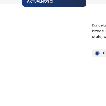
AKTUALNOŚCI
Kancelar
biznesu
stałej 
0