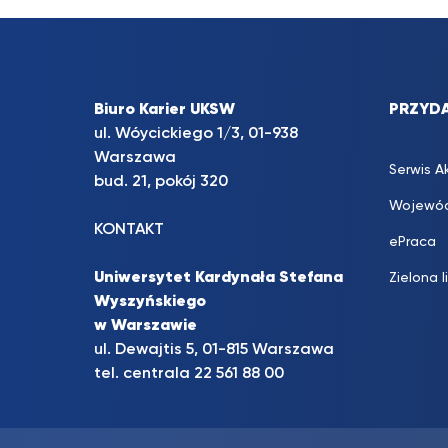
Biuro Karier UKSW
PRZYDA
ul. Wóycickiego 1/3, 01-938
Warszawa
Serwis A
bud. 21, pokój 320
Wojewód
KONTAKT
ePraca
Uniwersytet Kardynała Stefana
Zielona l
Wyszyńskiego
w Warszawie
ul. Dewajtis 5, 01-815 Warszawa
tel. centrala 22 561 88 00