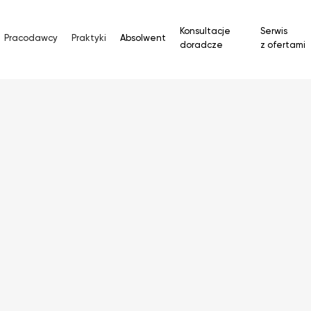
Konsultacje
Serwis
Pracodawcy
Praktyki
Absolwent
doradcze
z ofertami