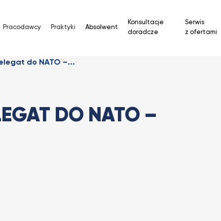
Konsultacje
Serwis
Pracodawcy
Praktyki
Absolwent
doradcze
z ofertami
elegat do NATO –...
EGAT DO NATO –