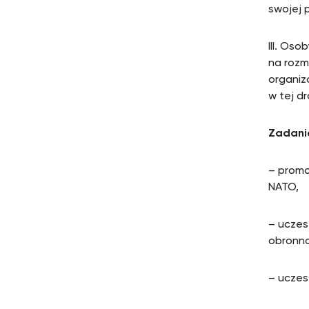
swojej 
III. Os
na rozm
organiza
w tej d
Zadani
– promo
NATO,
– uczes
obronno
– uczes