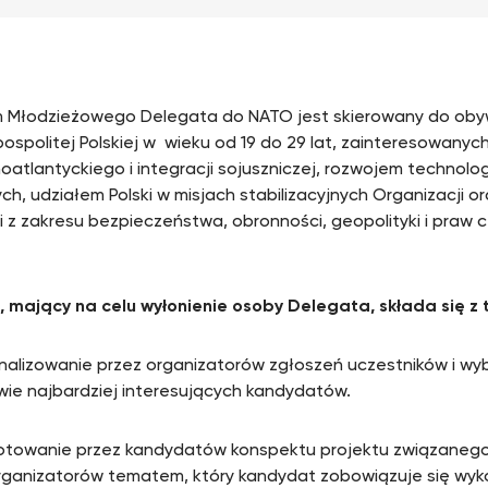
 Młodzieżowego Delegata do NATO jest skierowany do oby
ospolitej Polskiej w wieku od 19 do 29 lat, zainteresowanych
atlantyckiego i integracji sojuszniczej, rozwojem technologii
ych, udziałem Polski w misjach stabilizacyjnych Organizacji 
i z zakresu bezpieczeństwa, obronności, geopolityki i praw c
, mający na celu wyłonienie osoby Delegata, składa się z
analizowanie przez organizatorów zgłoszeń uczestników i wyb
ie najbardziej interesujących kandydatów.
ygotowanie przez kandydatów konspektu projektu związane
rganizatorów tematem, który kandydat zobowiązuje się wyk