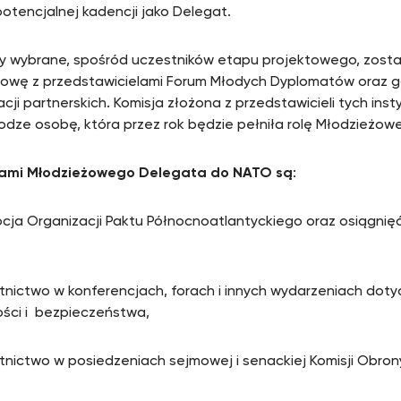
potencjalnej kadencji jako Delegat.
oby wybrane, spośród uczestników etapu projektowego, zos
owę z przedstawicielami Forum Młodych Dyplomatów oraz 
cji partnerskich. Komisja złożona z przedstawicieli tych inst
rodze osobę, która przez rok będzie pełniła rolę Młodzieżo
ami Młodzieżowego Delegata do NATO są
:
cja Organizacji Paktu Północnoatlantyckiego oraz osiągnięć
tnictwo w konferencjach, forach i innych wydarzeniach dot
ści i bezpieczeństwa,
tnictwo w posiedzeniach sejmowej i senackiej Komisji Obro