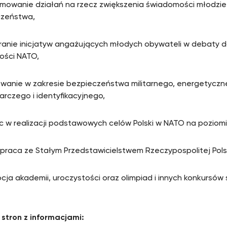
mowanie działań na rzecz zwiększenia świadomości młodzież
czeństwa,
ranie inicjatyw angażujących młodych obywateli w debaty 
ności NATO,
wanie w zakresie bezpieczeństwa militarnego, energetyczn
rczego i identyfikacyjnego,
 w realizacji podstawowych celów Polski w NATO na poziom
praca ze Stałym Przedstawicielstwem Rzeczypospolitej Polsk
cja akademii, uroczystości oraz olimpiad i innych konkursów
o stron z informacjami: