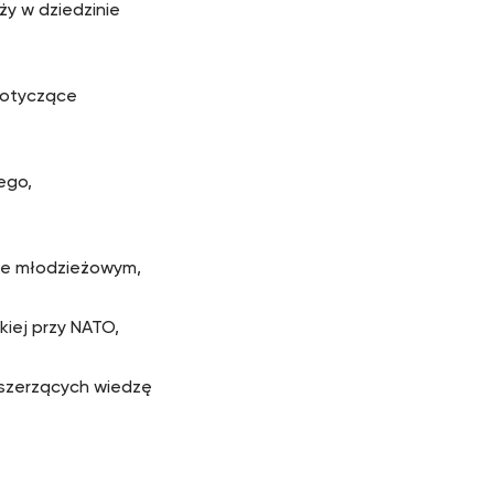
y w dziedzinie
dotyczące
ego,
ie młodzieżowym,
iej przy NATO,
 szerzących wiedzę