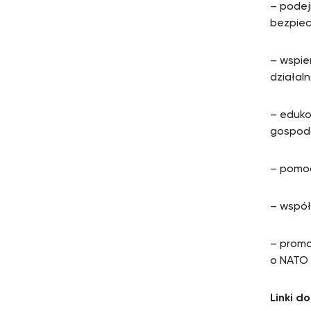
– podej
bezpie
– wspie
działal
– eduko
gospoda
– pomoc
– współ
– promo
o NATO
Linki d