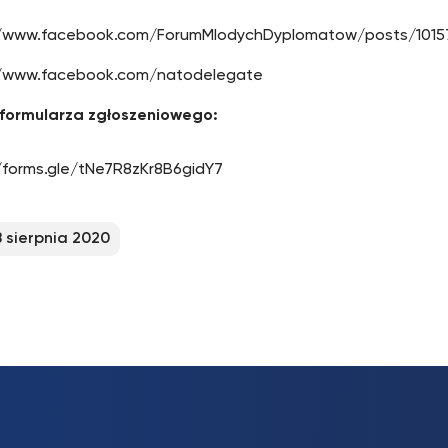
//www.facebook.com/ForumMlodychDyplomatow/posts/10157
//www.facebook.com/natodelegate
 formularza zgłoszeniowego:
/forms.gle/tNe7R8zKr8B6gidY7
8 sierpnia 2020