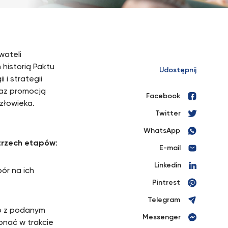
wateli
 historią Paktu
Udostępnij
 i strategii
oraz promocją
Facebook
złowieka.
Twitter
WhatsApp
 trzech etapów
:
E-mail
Linkedin
ór na ich
Pintrest
Telegram
go z podanym
Messenger
onać w trakcie