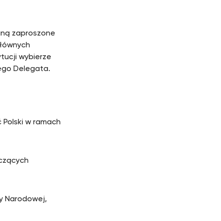
taną zaproszone
głównych
ytucji wybierze
wego Delegata.
 Polski w ramach
yczących
ny Narodowej,