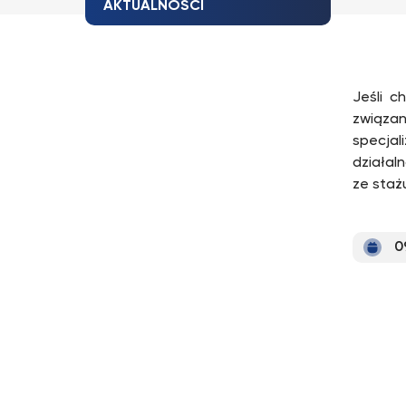
AKTUALNOŚCI
Jeśli c
związan
specjal
działal
ze staż
0