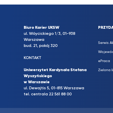
Biuro Karier UKSW
PRZYDA
ul. Wóycickiego 1/3, 01-938
Warszawa
Serwis A
bud. 21, pokój 320
Wojewód
KONTAKT
ePraca
Uniwersytet Kardynała Stefana
Zielona l
Wyszyńskiego
w Warszawie
ul. Dewajtis 5, 01-815 Warszawa
tel. centrala 22 561 88 00