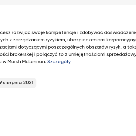
hcesz rozwijać swoje kompetencje i zdobywać doświadczen
ych z zarządzaniem ryzykiem, ubezpieczeniami korporacyjny
izacjami dotyczącymi poszczególnych obszarów ryzyk, a takż
ności brokerskej i połączyć to z umiejętnościami sprzedażowy
u w Marsh McLennan.
Szczegóły
9 sierpnia 2021