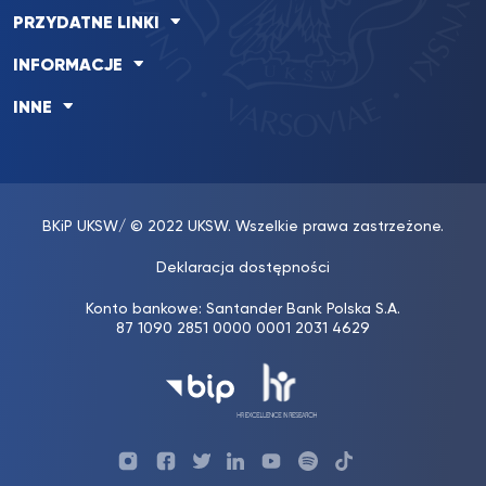
PRZYDATNE LINKI
INFORMACJE
INNE
BKiP UKSW
/ © 2022 UKSW. Wszelkie prawa zastrzeżone.
Deklaracja dostępności
Konto bankowe: Santander Bank Polska S.A.
87 1090 2851 0000 0001 2031 4629
Profil
Profil
Profil
Profil
UKSW
Profil
UKSW
UKSW
Biura
UKSW
UKSW
YouTube
UKSW
TikTok