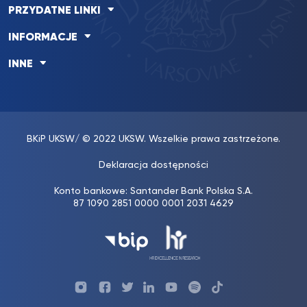
PRZYDATNE LINKI
INFORMACJE
INNE
BKiP UKSW
/ © 2022 UKSW. Wszelkie prawa zastrzeżone.
Deklaracja dostępności
Konto bankowe: Santander Bank Polska S.A.
87 1090 2851 0000 0001 2031 4629
Profil
Profil
Profil
Profil
UKSW
Profil
UKSW
UKSW
Biura
UKSW
UKSW
YouTube
UKSW
TikTok