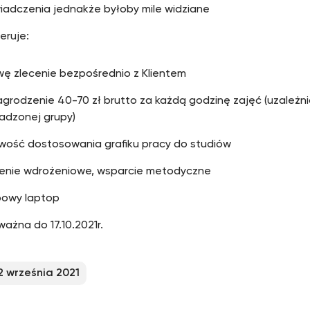
iadczenia jednakże byłoby mile widziane
eruje:
ę zlecenie bezpośrednio z Klientem
rodzenie 40-70 zł brutto za każdą godzinę zajęć (uzależni
adzonej grupy)
iwość dostosowania grafiku pracy do studiów
lenie wdrożeniowe, wsparcie metodyczne
bowy laptop
ważna do 17.10.2021r.
2 września 2021