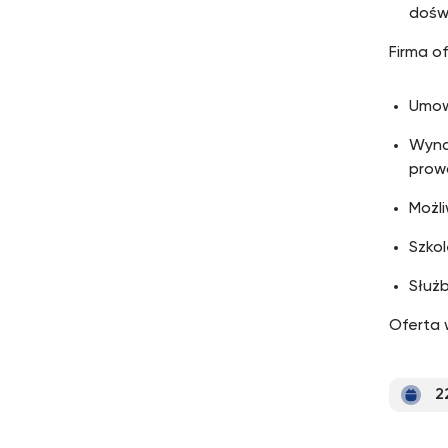
dośw
Firma of
Umow
Wynag
prow
Możl
Szko
Służ
Oferta 
2