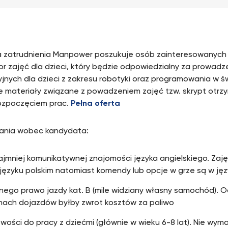
 zatrudnienia Manpower poszukuje osób zainteresowanych 
tor zajęć dla dzieci, który będzie odpowiedzialny za prowadz
jnych dla dzieci z zakresu robotyki oraz programowania w św
e materiały związane z powadzeniem zajęć tzw. skrypt otrz
ozpoczęciem prac.
Pełna oferta
nia wobec kandydata:
ajmniej komunikatywnej znajomości języka angielskiego. Za
języku polskim natomiast komendy lub opcje w grze są w jęz
nego prawo jazdy kat. B (mile widziany własny samochód). O
mach dojazdów byłby zwrot kosztów za paliwo
ości do pracy z dziećmi (głównie w wieku 6-8 lat). Nie wy