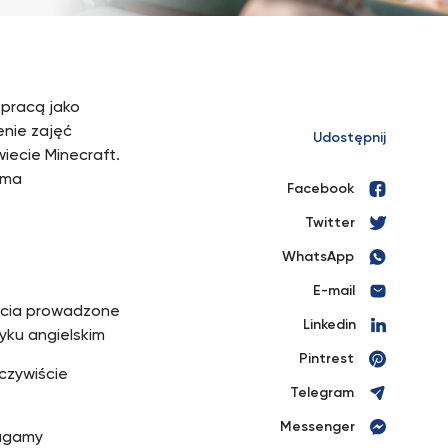
pracą jako
enie zajęć
Udostępnij
iecie Minecraft.
yma
Facebook
Twitter
WhatsApp
E-mail
jęcia prowadzone
Linkedin
yku angielskim
Pintrest
czywiście
Telegram
Messenger
magamy