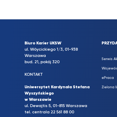
Biuro Karier UKSW
PRZYDA
ul. Wóycickiego 1/3, 01-938
Warszawa
Serwis A
bud. 21, pokój 320
Wojewód
KONTAKT
ePraca
Uniwersytet Kardynała Stefana
Zielona l
Wyszyńskiego
w Warszawie
ul. Dewajtis 5, 01-815 Warszawa
tel. centrala 22 561 88 00