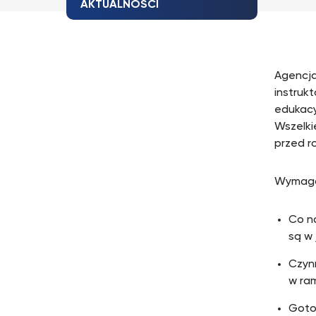
AKTUALNOŚCI
Agencja
instruk
edukacy
Wszelki
przed r
Wymaga
Co n
są w 
Czyn
w ra
Gotow