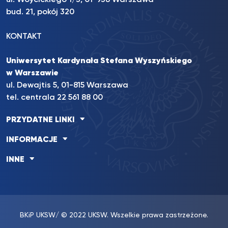
ul. Wóycickiego 1/3, 01-938 Warszawa
bud. 21, pokój 320
KONTAKT
Uniwersytet Kardynała Stefana Wyszyńskiego
w Warszawie
ul. Dewajtis 5, 01-815 Warszawa
tel. centrala 22 561 88 00
PRZYDATNE LINKI
INFORMACJE
INNE
BKiP UKSW
/ © 2022 UKSW. Wszelkie prawa zastrzeżone.