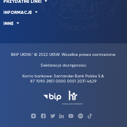
PRZYDATNE LINKI
INFORMACJE
INNE
BKiP UKSW
/ © 2022 UKSW. Wszelkie prawa zastrzeżone.
Deklaracja dostępności
Konto bankowe: Santander Bank Polska S.A.
87 1090 2851 0000 0001 2031 4629
Profil
Profil
Profil
Profil
UKSW
Profil
UKSW
UKSW
Biura
UKSW
UKSW
YouTube
UKSW
TikTok
Instagram
Karier
Twitter
Linkedin
YouTube