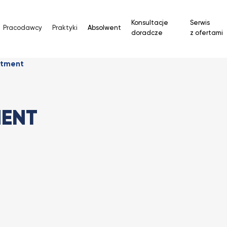
Konsultacje
Serwis
Pracodawcy
Praktyki
Absolwent
doradcze
z ofertami
itment
MENT