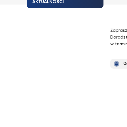
AKTUALNOŚCI
Zaprasz
Doradzt
w termin
0