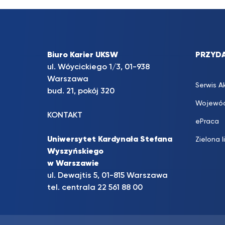
Biuro Karier UKSW
PRZYDA
ul. Wóycickiego 1/3, 01-938
Warszawa
Serwis A
bud. 21, pokój 320
Wojewód
KONTAKT
ePraca
Uniwersytet Kardynała Stefana
Zielona l
Wyszyńskiego
w Warszawie
ul. Dewajtis 5, 01-815 Warszawa
tel. centrala 22 561 88 00