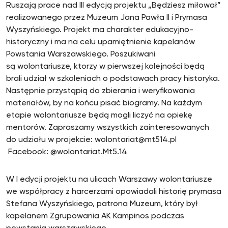
Ruszają prace nad III edycją projektu „Będziesz miłował”
realizowanego przez Muzeum Jana Pawła II i Prymasa
Wyszyńskiego. Projekt ma charakter edukacyjno-
historyczny i ma na celu upamiętnienie kapelanów
Powstania Warszawskiego. Poszukiwani
są wolontariusze, ktorzy w pierwszej kolejności będą
brali udział w szkoleniach o podstawach pracy historyka.
Następnie przystąpią do zbierania i weryfikowania
materiałów, by na końcu pisać biogramy. Na każdym
etapie wolontariusze będą mogli liczyć na opiekę
mentorów. Zapraszamy wszystkich zainteresowanych
do udziału w projekcie: wolontariat@mt514.pl
Facebook: @wolontariat.Mt5.14
W I edycji projektu na ulicach Warszawy wolontariusze
we współpracy z harcerzami opowiadali historię prymasa
Stefana Wyszyńskiego, patrona Muzeum, który był
kapelanem Zgrupowania AK Kampinos podczas