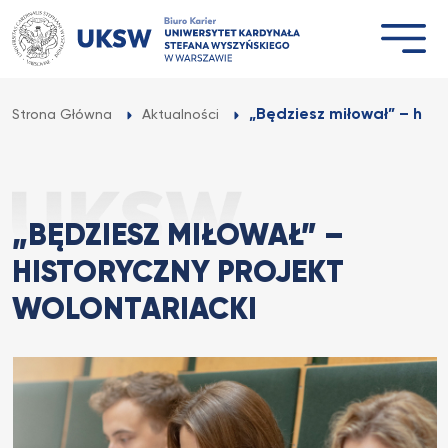
Przejdź
do
treści
„Będziesz miłował” – histo
Strona Główna
Aktualności
„BĘDZIESZ MIŁOWAŁ” –
HISTORYCZNY PROJEKT
WOLONTARIACKI