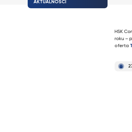
AKTUALNOŚCI
HSK Cons
roku – 
oferta
2