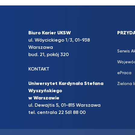
Biuro Karier UKSW
PRZYDA
ul. Wóycickiego 1/3, 01-938
Warszawa
Serwis A
bud. 21, pokój 320
Wojewód
KONTAKT
ePraca
Uniwersytet Kardynała Stefana
Zielona l
Wyszyńskiego
w Warszawie
ul. Dewajtis 5, 01-815 Warszawa
tel. centrala 22 561 88 00