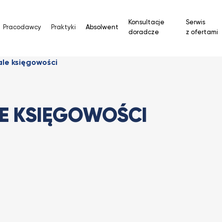
Konsultacje
Serwis
Pracodawcy
Praktyki
Absolwent
doradcze
z ofertami
ale księgowości
LE KSIĘGOWOŚCI