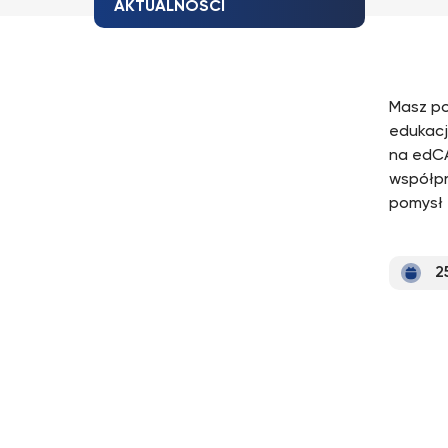
AKTUALNOŚCI
Masz po
edukacj
na edCA
współpr
pomysł
2