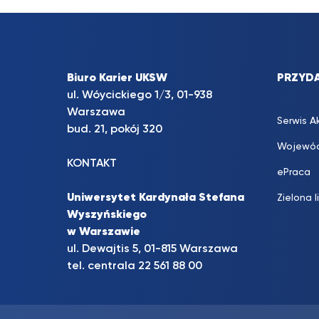
Biuro Karier UKSW
PRZYDA
ul. Wóycickiego 1/3, 01-938
Warszawa
Serwis A
bud. 21, pokój 320
Wojewód
KONTAKT
ePraca
Uniwersytet Kardynała Stefana
Zielona l
Wyszyńskiego
w Warszawie
ul. Dewajtis 5, 01-815 Warszawa
tel. centrala 22 561 88 00