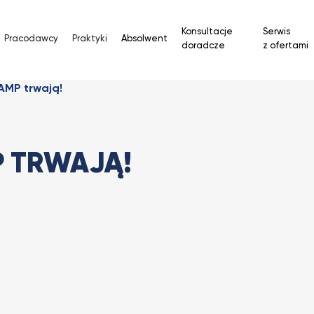
Konsultacje
Serwis
Pracodawcy
Praktyki
Absolwent
doradcze
z ofertami
AMP trwają!
P TRWAJĄ!