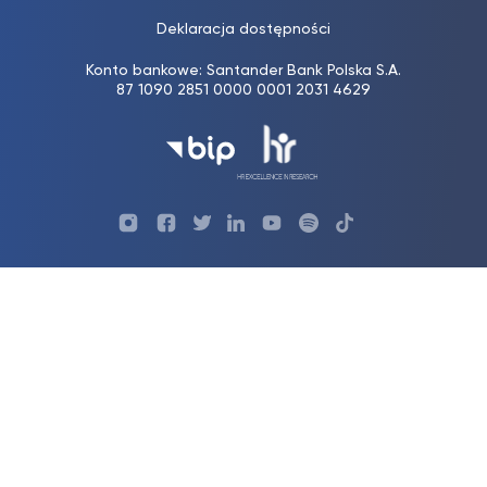
Deklaracja dostępności
Konto bankowe: Santander Bank Polska S.A.
87 1090 2851 0000 0001 2031 4629
Profil
Profil
Profil
Profil
UKSW
Profil
UKSW
UKSW
Biura
UKSW
UKSW
YouTube
UKSW
TikTok
Instagram
Karier
Twitter
Linkedin
YouTube
UKSW
Facebook