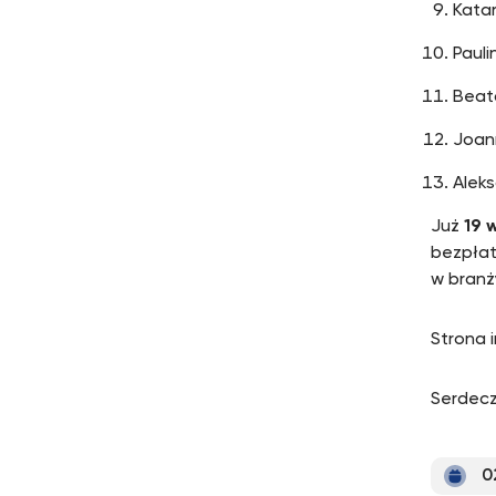
Kata
Pauli
Beat
Joan
Alek
Już
19 
bezpłat
w branży
Strona i
Serdecz
0