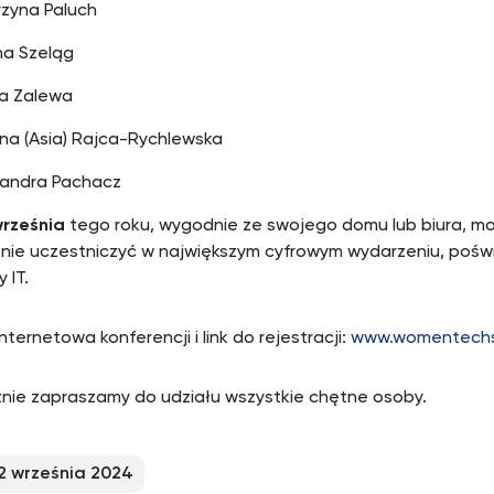
rzyna Paluch
na Szeląg
a Zalewa
na (Asia) Rajca-Rychlewska
sandra Pachacz
września
tego roku, wygodnie ze swojego domu lub biura, mo
nie uczestniczyć w największym cyfrowym wydarzeniu, poś
 IT.
nternetowa konferencji i link do rejestracji:
www.womentechst
nie zapraszamy do udziału wszystkie chętne osoby.
2 września 2024