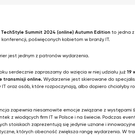
echStyle Summit 2024 (online) Autumn Edition
to jedna z
h konferencji, poświęconych kobietom w branży IT.
arier jest jednym z patronów wydarzenia.
oku serdecznie zapraszamy do wzięcia w niej udziału już
19 
 transmisji online.
Wydarzenie jest skierowane do specjalist
y IT oraz osób, które rozpoczynają, albo dopiero chciałyby r
ncja zapewnia niesamowite emocje związane z występami 
ntek z wiodących firm IT w Polsce i na świecie. Podczas even
nych stoiskach zaprezentują się jedynie uznane i innowacyjne
tyczne, których obecność zwiększa rangę wydarzenia. W tra