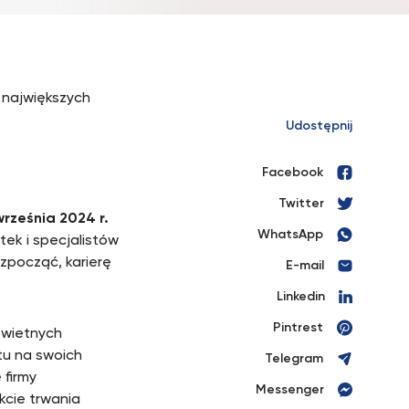
 największych
Udostępnij
Facebook
Twitter
września 2024 r.
WhatsApp
ek i specjalistów
ozpocząć, karierę
E-mail
Linkedin
Pintrest
świetnych
tu na swoich
Telegram
 firmy
Messenger
kcie trwania