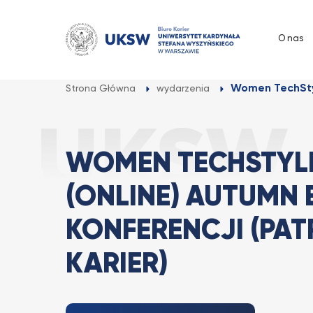
Przejdź
do
O nas
treści
Women TechStyl
Strona Główna
wydarzenia
WOMEN TECHSTYLE
(ONLINE) AUTUMN 
KONFERENCJI (PAT
KARIER)