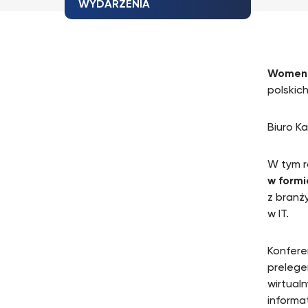
WYDARZENIA
Women T
polskic
Biuro K
W tym r
w formie
z branż
w IT.
Konfere
prelege
wirtual
informa