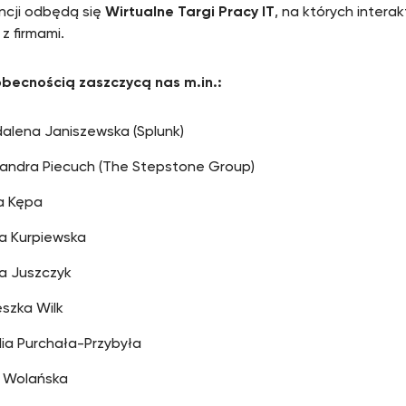
ncji odbędą się
Wirtualne Targi Pracy IT
, na których intera
z firmami.
becnością zaszczycą nas m.in.:
alena Janiszewska (Splunk)
sandra Piecuch (The Stepstone Group)
a Kępa
na Kurpiewska
la Juszczyk
szka Wilk
ia Purchała-Przybyła
 Wolańska