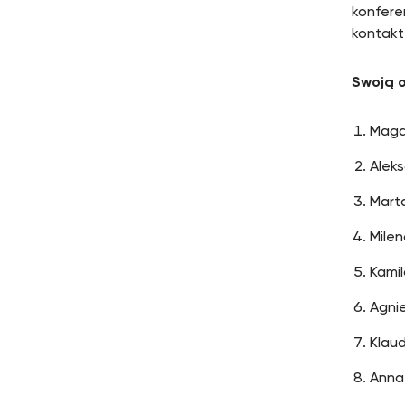
konfere
kontakt 
Swoją o
Magd
Alek
Mart
Mile
Kami
Agnie
Klaud
Anna