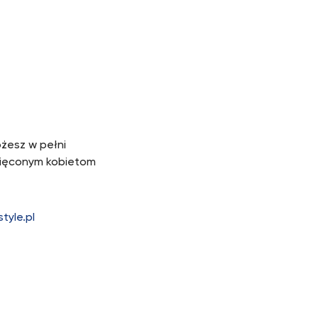
żesz w pełni
więconym kobietom
yle.pl