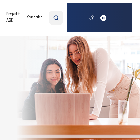
Wpisz
Projekt
Kontakt
ABK
wyszukiwaną
frazę