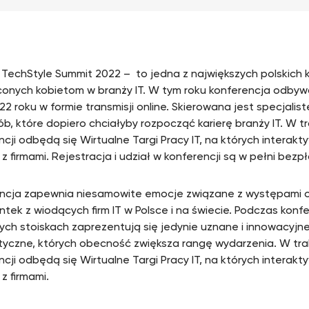
echStyle Summit 2022 – to jedna z największych polskich k
onych kobietom w branży IT. W tym roku konferencja odbywa
22 roku w formie transmisji online. Skierowana jest specjalist
ób, które dopiero chciałyby rozpocząć karierę branży IT. W t
ncji odbędą się Wirtualne Targi Pracy IT, na których interak
z firmami. Rejestracja i udział w konferencji są w pełni bezp
ncja zapewnia niesamowite emocje związane z występami 
ntek z wiodących firm IT w Polsce i na świecie. Podczas konfe
nych stoiskach zaprezentują się jedynie uznane i innowacyjne
tyczne, których obecność zwiększa rangę wydarzenia. W tra
ncji odbędą się Wirtualne Targi Pracy IT, na których interak
z firmami.