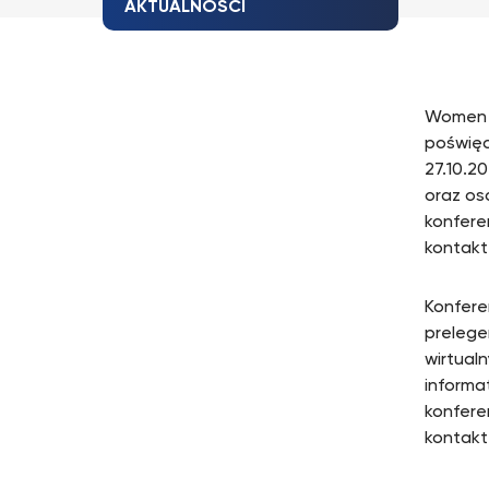
AKTUALNOŚCI
Women T
poświęc
27.10.20
oraz os
konfere
kontakt 
Konfere
prelege
wirtual
informa
konfere
kontakt 