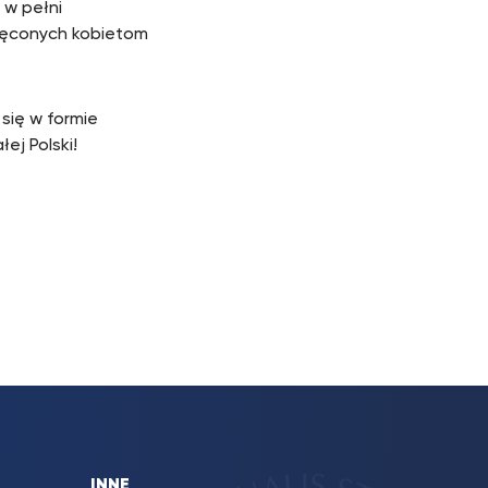
 w pełni
ięconych kobietom
się w formie
ej Polski!
INNE