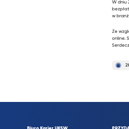
W dniu 
bezpłat
w branży
Ze wzgl
online.
Serdecz
2
Biuro Karier UKSW
PRZYDA