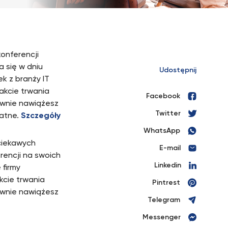
onferencji
 się w dniu
Udostępnij
ek z branży IT
rakcie trwania
Facebook
tywnie nawiążesz
Twitter
łatne.
Szczegóły
WhatsApp
ciekawych
E-mail
rencji na swoich
Linkedin
 firmy
kcie trwania
Pintrest
tywnie nawiążesz
Telegram
Messenger