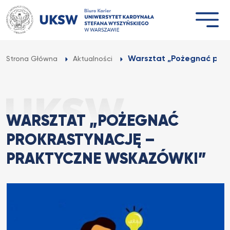
Przejdź
do
treści
Warsztat „Pożegnać prokr
Strona Główna
Aktualności
WARSZTAT „POŻEGNAĆ
PROKRASTYNACJĘ –
PRAKTYCZNE WSKAZÓWKI”